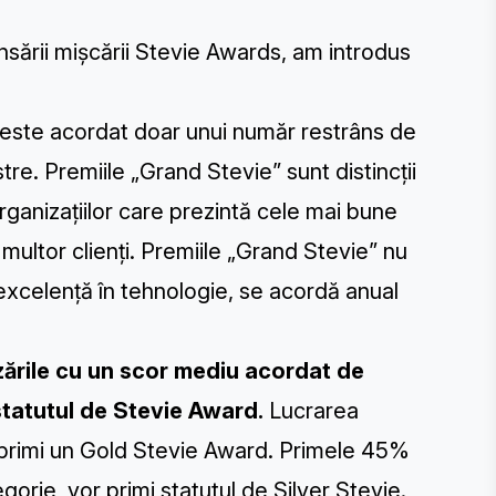
nsării mișcării Stevie Awards, am introdus
e este acordat doar unui număr restrâns de
stre. Premiile „Grand Stevie” sunt distincții
rganizațiilor care prezintă cele mai bune
i multor clienți. Premiile „Grand Stevie” nu
u excelență în tehnologie, se acordă anual
zările cu un scor mediu acordat de
 statutul de Stevie Award.
Lucrarea
a primi un Gold Stevie Award. Primele 45%
egorie, vor primi statutul de Silver Stevie.