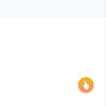
E STEVIE® AWARDS
onsor
ntact Us
quest Your Entry Kit