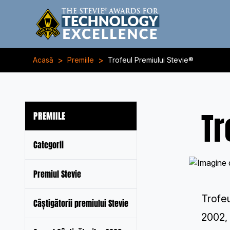
>
>
Acasă
Premiile
Trofeul Premiului Stevie®
Tr
PREMIILE
Categorii
Premiul Stevie
Trofeu
Câștigătorii premiului Stevie
2002, 