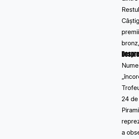
Restul
Câștig
premii
bronz,
Despre
Numele
„încor
Trofeu
24 de
Pirami
reprez
a obse