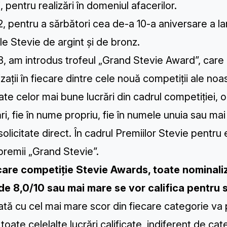
i, pentru realizări în domeniul afacerilor.
2, pentru a sărbători cea de-a 10-a aniversare a la
le Stevie de argint și de bronz.
3, am introdus trofeul „Grand Stevie Award”, car
zații în fiecare dintre cele nouă competiții ale noa
te celor mai bune lucrări din cadrul competiției, o
ări, fie în nume propriu, fie în numele unuia sau ma
 solicitate direct. În cadrul Premiilor Stevie pentr
remii „Grand Stevie”.
ecare competiție Stevie Awards, toate nominali
l de 8,0/10 sau mai mare se vor califica pentru
cată cu cel mai mare scor din fiecare categorie v
 toate celelalte lucrări calificate, indiferent de cat