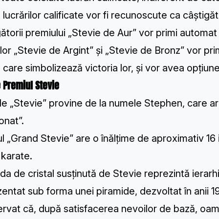
 lucrărilor calificate vor fi recunoscute ca câștig
ătorii premiului „Stevie de Aur” vor primi automat 
lor „Stevie de Argint” și „Stevie de Bronz” vor pr
 care simbolizează victoria lor, și vor avea opțiune
 Premiul Stevie
 „Stevie” provine de la numele Stephen, care are
onat”.
l „Grand Stevie” are o înălțime de aproximativ 16 inc
 karate.
da de cristal susținută de Stevie reprezintă iera
entat sub forma unei piramide, dezvoltat în anii
rvat că, după satisfacerea nevoilor de bază, oame