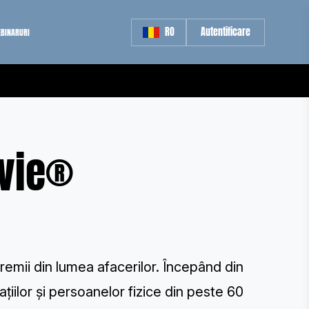
RO
Autentificare
BINARURI
evie®
remii din lumea afacerilor. Începând din
iilor și persoanelor fizice din peste 60