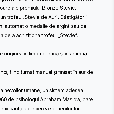
ătoare ale premiului Bronze Stevie.
un trofeu „Stevie de Aur”. Câștigătorii
imi automat o medalie de argint sau de
a de a achiziționa trofeul „Stevie”.
 originea în limba greacă și înseamnă
i, fiind turnat manual și finisat în aur de
rhia nevoilor umane, un sistem adesea
 1960 de psihologul Abraham Maslow, care
nii caută aprecierea semenilor lor.