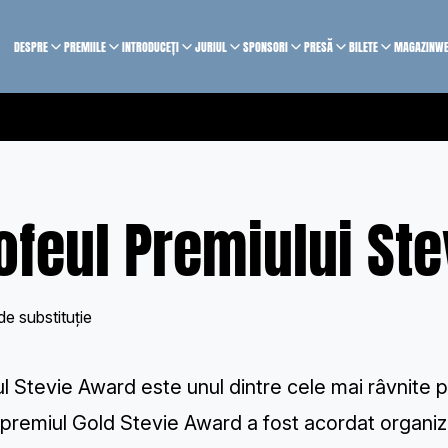
DESPRE
PREMIILE
INTRODUCEȚI
JURIUL
SPONSORI
PRESĂ
BILETE
MAGAZIN
WE
ofeul Premiului St
l Stevie Award este unul dintre cele mai râvnite p
premiul Gold Stevie Award a fost acordat organizaț