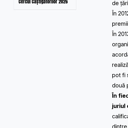
Cercul Câștigătorilor 2026
de țăr
În 201
premii
În 201
organi
acorda
realiz
pot fi
două p
În fi
juriu
califi
dintre