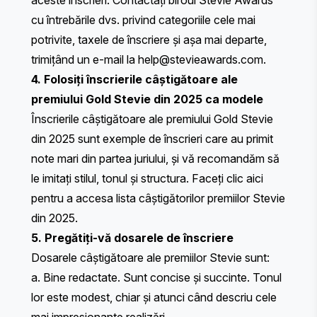
aceste înscrieri. Contactați biroul Stevie Awards
cu întrebările dvs. privind categoriile cele mai
potrivite, taxele de înscriere și așa mai departe,
trimițând un e-mail la
help@stevieawards.com
.
4. Folosiți înscrierile câștigătoare ale
premiului Gold Stevie din 2025 ca modele
Înscrierile câștigătoare ale premiului Gold Stevie
din 2025 sunt exemple de înscrieri care au primit
note mari din partea juriului, și vă recomandăm să
le imitați stilul, tonul și structura.
Faceți clic aici
pentru a accesa lista câștigătorilor premiilor Stevie
din 2025.
5. Pregătiți-vă dosarele de înscriere
Dosarele câștigătoare ale premiilor Stevie sunt:
a. Bine redactate. Sunt concise și succinte. Tonul
lor este modest, chiar și atunci când descriu cele