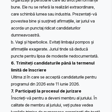
organizații și persoane care au avut performanțe
bune. Ele nu se referă la realizări extraordinare,
care schimbă lumea sau industria. Prezentați-vă
povestea bine și susțineți afirmațiile, iar juriul va
acorda un punctaj ridicat candidaturilor
dumneavoastră.
b. Vagi și hiperbolice. Evitați limbajul pompos și
afirmațiile exagerate. Juriul tinde să deducă
puncte pentru lipsa de modestie nedocumentată.
6. Trimiteți candidaturile până la termenul
limită de înscriere
Ultima zi în care se acceptă candidaturile pentru
programul din 2026 este 11 iunie 2026.
7. Participați la procesul de jurizare
Înscrieți-vă pentru a deveni membru al juriului. În
calitate de membru al juriului, veți putea vedea