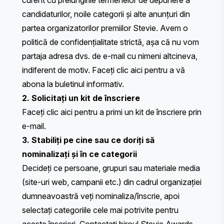
curent cu prelungirile termenelor de depunere a
candidaturilor, noile categorii și alte anunțuri din
partea organizatorilor premiilor Stevie. Avem o
politică de confidențialitate
strictă, așa că nu vom
partaja adresa dvs. de e-mail cu nimeni altcineva,
indiferent de motiv.
Faceți clic aici
pentru a vă
abona la buletinul informativ.
2. Solicitați un kit de înscriere
Faceți clic aici
pentru a primi un kit de înscriere prin
e-mail.
3. Stabiliți pe cine sau ce doriți să
nominalizați și în ce categorii
Decideți ce persoane, grupuri sau materiale media
(site-uri web, campanii etc.) din cadrul organizației
dumneavoastră veți nominaliza/înscrie, apoi
selectați categoriile cele mai potrivite pentru