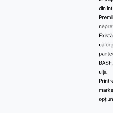
din în
Premii
nepreț
Exist
că or
panteo
BASF,
alții.
Printr
market
opțiun