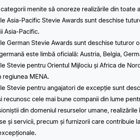
 categorii menite să onoreze realizările din toate a
le Asia-Pacific Stevie Awards
sunt deschise tuturo
ii Asia-Pacific.
ile German Stevie Awards
sunt deschise tuturor or
germană este limbă oficială: Austria, Belgia, Germ
le Stevie pentru Orientul Mijlociu și Africa de Nor
in regiunea MENA.
le Stevie pentru angajatori de excepție
sunt desch
i recunosc cele mai bune companii din lume pentru
ioniștii din domeniul resurselor umane, realizările
e și servicii, precum și furnizorii care contribuie
excepționale.