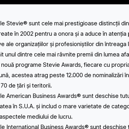
le Stevie® sunt cele mai prestigioase distincții din
reate în 2002 pentru a onora și a aduce în atenția pub
ve ale organizațiilor și profesioniștilor din întreaga
t unul dintre cele mai râvnite premii din lumea afa
 nouă programe Stevie Awards, fiecare cu propria t
nă, acestea atrag peste 12.000 de nominalizări în 
0 de țări și teritorii.
ile American Business Awards®
sunt deschise tutu
tatea în S.U.A. și includ o mare varietate de categ
aspectele mediului de lucru.
le International Business Awards®
sunt deschise tu