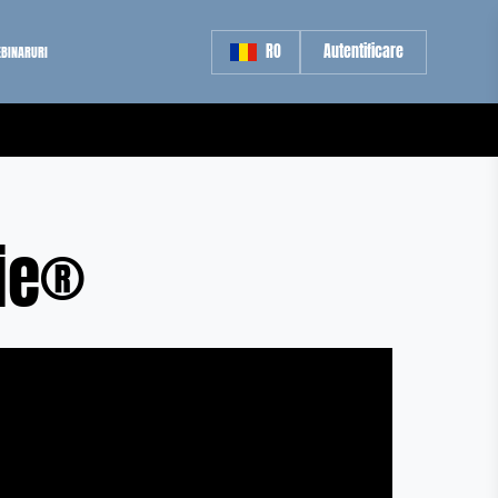
RO
Autentificare
BINARURI
vie®