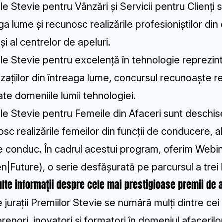
le Stevie pentru Vânzări și Servicii pentru Clienți
s
ga lume și recunosc realizările profesioniștilor din 
 și al centrelor de apeluri.
le Stevie pentru excelență în tehnologie
reprezint
zațiilor din întreaga lume, concursul recunoaște rea
ate domeniile lumii tehnologiei.
le Stevie pentru Femeile din Afaceri
sunt deschise 
sc realizările femeilor din funcții de conducere, al
e conduc. În cadrul acestui program, oferim
Webin
Future), o serie desfășurată pe parcursul a trei lu
lte informații despre cele mai prestigioase premii de 
e jurații Premiilor Stevie se numără mulți dintre cei
renori, inovatori și formatori în domeniul afaceril