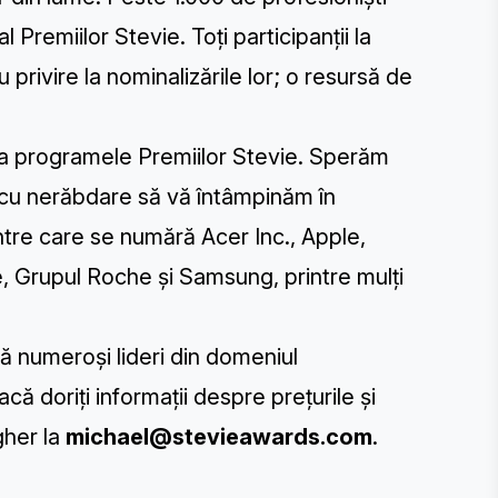
 Premiilor Stevie. Toți participanții la
 privire la nominalizările lor; o resursă de
la programele Premiilor Stevie. Sperăm
 cu nerăbdare să vă întâmpinăm în
intre care se numără Acer Inc., Apple,
 Grupul Roche și Samsung, printre mulți
ă numeroși lideri din domeniul
că doriți informații despre prețurile și
gher la
michael@stevieawards.com
.