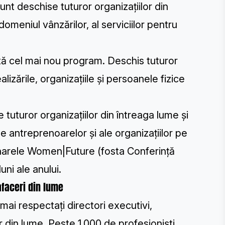
unt deschise tuturor organizațiilor din
domeniul vânzărilor, al serviciilor pentru
ă cel mai nou program. Deschis tuturor
lizările, organizațiile și persoanele fizice
tuturor organizațiilor din întreaga lume și
e antreprenoarelor și ale organizațiilor pe
arele Women|Future
(fosta Conferință
ni ale anului.
afaceri din lume
 mai respectați directori executivi,
or din lume. Peste 1.000 de profesioniști