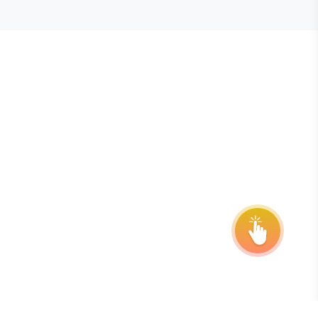
E STEVIE® AWARDS
onsor
ntact Us
quest Your Entry Kit