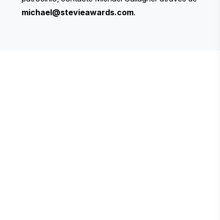
michael@stevieawards.com
.