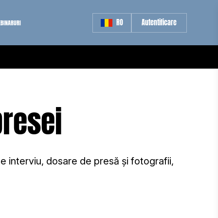
RO
Autentificare
BINARURI
presei
e interviu, dosare de presă și fotografii,