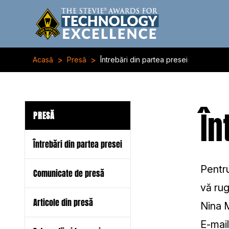
>
>
Acasă
Presă
Întrebări din partea presei
În
PRESĂ
Întrebări din partea presei
Pentru
Comunicate de presă
vă rug
Articole din presă
Nina 
E-mai