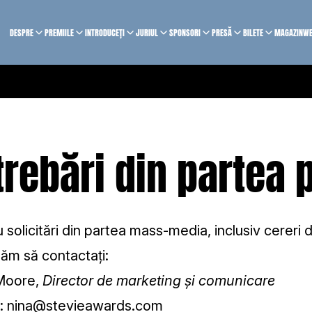
DESPRE
PREMIILE
INTRODUCEȚI
JURIUL
SPONSORI
PRESĂ
BILETE
MAGAZIN
WE
trebări din partea 
 solicitări din partea mass-media, inclusiv cereri d
ăm să contactați:
Moore,
Director de marketing și comunicare
l:
nina@stevieawards.com