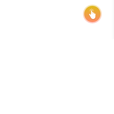
Abonați-vă la buletinul nostru informativ
Cea mai bună modalitate de a fi la curent cu termenele
limită, prelungirile și noutățile legate de program este să vă
abonați la buletinul nostru informativ săptămânal gratuit.