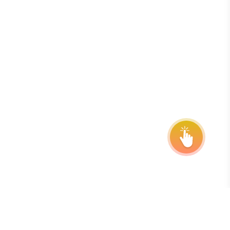
onsor
ntact Us
quest Your Entry Kit