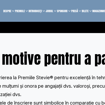
DESPRE
PREMIILE
INTRODUCEȚI
JURIUL
SPONSORI
PRESĂ
BILETE
MAGAZIN
WE
 motive pentru a p
crierea la Premiile Stevie® pentru excelență în teh
e mulțumi și onora pe angajații dvs. valoroși, prec
zației dvs.
ele de înscriere sunt simbolice în comparație cu be