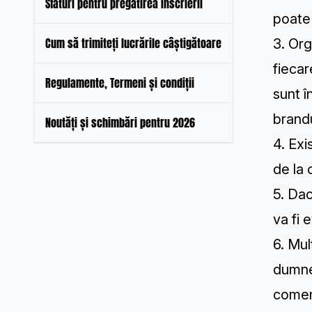
Sfaturi pentru pregătirea înscrierii
poate 
Cum să trimiteți lucrările câștigătoare
3. Org
fieca
Regulamente, Termeni și condiții
sunt î
brandu
Noutăți și schimbări pentru 2026
4. Exi
de la 
5. Dac
va fi 
6. Mul
dumnea
coment