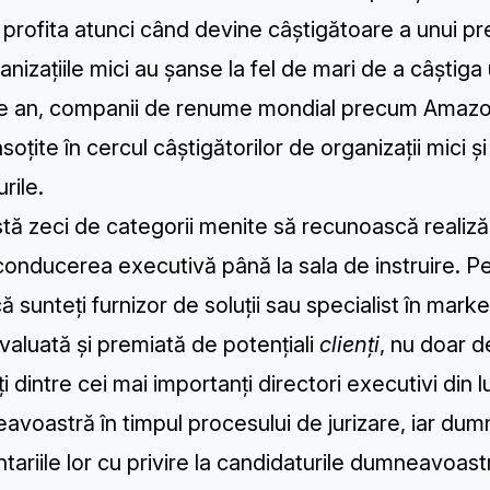
profita atunci când devine câștigătoare a unui pr
anizațiile mici au șanse la fel de mari de a câștiga
re an, companii de renume mondial precum Amazo
nsoțite în cercul câștigătorilor de organizații mici și
rile.
stă zeci de categorii menite să recunoască realizăr
conducerea executivă până la sala de instruire. Pen
ă sunteți furnizor de soluții sau specialist în m
evaluată și premiată de potențiali
clienți
, nu doar 
ți dintre cei mai importanți directori executivi din
voastră în timpul procesului de jurizare, iar dum
ariile lor cu privire la candidaturile dumneavoast