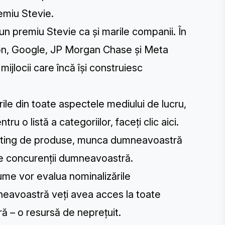
emiu Stevie.
 un premiu Stevie ca și marile companii. În
n, Google, JP Morgan Chase și Meta
 mijlocii care încă își construiesc
ile din toate aspectele mediului de lucru,
tru o listă a categoriilor,
faceți clic aici
.
arketing de produse, munca dumneavoastră
de concurenții dumneavoastră.
 lume vor evalua nominalizările
neavoastră veți avea acces la toate
ră – o resursă de neprețuit.