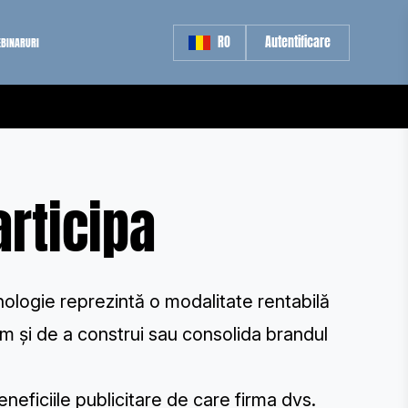
RO
Autentificare
BINARURI
articipa
nologie reprezintă o modalitate rentabilă
um și de a construi sau consolida brandul
neficiile publicitare de care firma dvs.