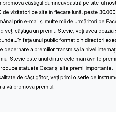
m promova câștigul dumneavoastră pe site-ul nos
 de vizitatori pe site în fiecare lună, peste 30.000
ânal prin e-mail și multe mii de urmăritori pe Fac
d veți câștiga un premiu Stevie, veți avea ocazia s
cunde
…în fața unui public format din directori exe
e decernare a premiilor transmisă la nivel internaț
miul Stevie este unul dintre cele mai râvnite pre
roduce statueta Oscar și alte premii importante.
 calitate de câștigător, veți primi o serie de instru
u a vă promova premiul.
TH