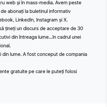
tru web și în mass-media. Avem peste
 de abonați la buletinul informativ
ebook, LinkedIn, Instagram și X.
ă țineți un
discurs de acceptare de 30
cutivi din întreaga lume…în cadrul unei
ional.
mii din lume. A fost conceput de compania
mente gratuite pe care le puteți folosi
E STEVIE® AWARDS