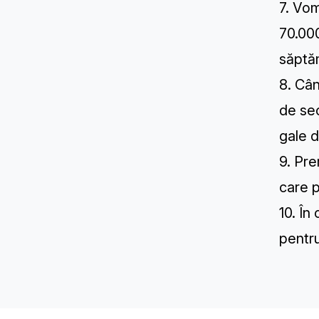
7. Vo
70.000
săptăm
8. Cân
de se
gale d
9. Pre
care p
10. În
pentr