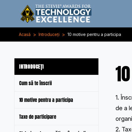
>
>
Acasă
Introduceți
10 motive pentru a participa
10
INTRODUCEȚI
Cum să te înscrii
1. Îns
10 motive pentru a participa
de a l
Taxe de participare
organi
2. Tax