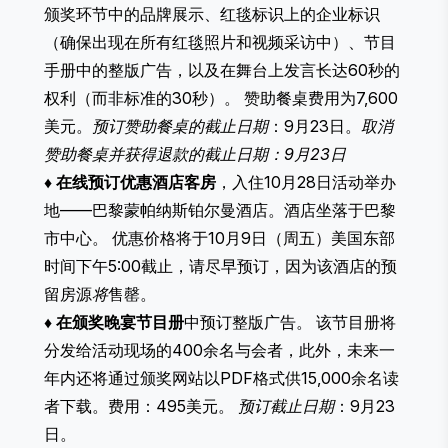
颁奖环节中的品牌展示、红毯标识上的企业标识
（确保出现在所有红毯照片和视频采访中）、节目
手册中的整版广告，以及在舞台上发言长达60秒的
权利（而非标准的30秒）。 赞助餐桌费用为7,600
美元。
预订赞助餐桌的截止日期
：9月23日。
取消
赞助餐桌并获得退款的截止日期：9月23日
♦
在线预订优惠酒店客房
，入住10月28日活动举办
地——巴黎蒙帕纳斯铂尔曼酒店。酒店坐落于巴黎
市中心。 优惠价格将于10月9日（周五）美国东部
时间下午5:00截止，请尽早预订，因为该酒店的预
留房源
将
售罄。
♦
在颁奖晚宴节目册
中预订整版广告。
该节目册将
分发给活动现场的400余名与会者，此外，未来一
年内还将通过颁奖网站以PDF格式供15,000余名读
者下载。费用：495美元。
预订截止日期
：9月23
日。