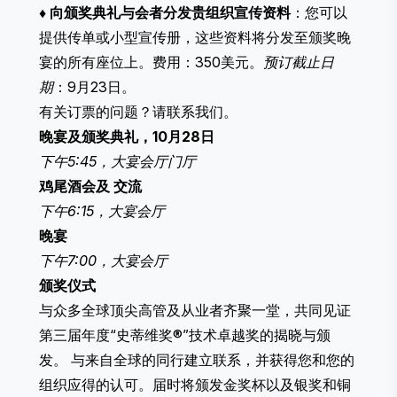
♦
向颁奖典礼与会者分发贵组织宣传资料
：您可以
提供传单或小型宣传册，这些资料将分发至颁奖晚
宴的所有座位上。费用：350美元。
预订截止日
期
：9月23日。
有关订票的问题？
请联系我们
。
晚宴及颁奖典礼，10月28日
下午5:45，大宴会厅门厅
鸡尾酒会及 交流
下午6:15，大宴会厅
晚宴
下午7:00，大宴会厅
颁奖仪式
与众多全球顶尖高管及从业者齐聚一堂，共同见证
第三届年度“史蒂维奖®”技术卓越奖的揭晓与颁
发。 与来自全球的同行建立联系，并获得您和您的
组织应得的认可。届时将颁发金奖杯以及银奖和铜