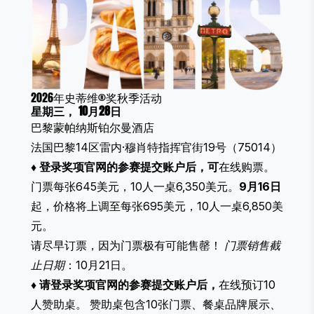
2026年史蒂维®奖秋季活动
星期三， 10月28日
巴黎蒙帕纳斯铂尔曼酒店
法国巴黎14区雷内·穆肖特指挥官街19号（75014）
♦
登录奖项官网的参赛提交账户后，可
在线购票。
门票每张645美元，10人一桌6,350美元。
9月16日
起，价格将上调至每张695美元，10人一桌6,850美
元。
请尽早订票，因为门票极有可能售罄！
门票销售截
止日期
：10月21日。
♦
请登录奖项官网的参赛提交账户后，
在线预订10
人赞助桌。 赞助桌包含10张门票、餐桌品牌展示、