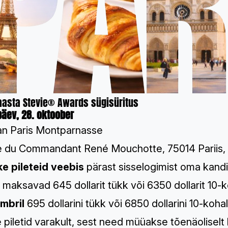
aasta Stevie® Awards sügisüritus
äev, 28. oktoober
an Paris Montparnasse
e du Commandant René Mouchotte, 75014 Pariis,
e pileteid veebis
pärast sisselogimist oma kand
d maksavad 645 dollarit tükk või 6350 dollarit 10-
mbril
695 dollarini tükk või 6850 dollarini 10-kohal
e piletid varakult, sest need müüakse tõenäoliselt k