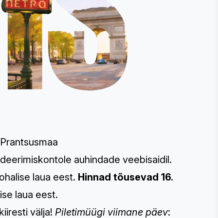
 Prantsusmaa
ideerimiskontole auhindade veebisaidil.
kohalise laua eest.
Hinnad tõusevad 16.
ise laua eest.
iiresti välja!
Piletimüügi viimane päev
: