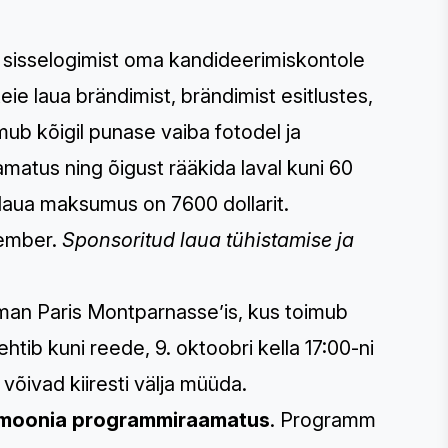
 sisselogimist oma kandideerimiskontole
teie laua brändimist, brändimist esitlustes,
lmub kõigil punase vaiba fotodel ja
amatus ning õigust rääkida laval kuni 60
laua maksumus on 7600 dollarit.
tember.
Sponsoritud laua tühistamise ja
man Paris Montparnasse’is, kus toimub
htib kuni reede, 9. oktoobri kella 17:00-ni
d
võivad kiiresti välja müüda.
remoonia programmiraamatus
.
Programm