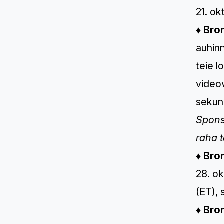
21. ok
♦
Bro
auhinn
teie l
videov
sekun
Spons
raha 
♦
Bro
28. ok
(ET),
♦
Bro