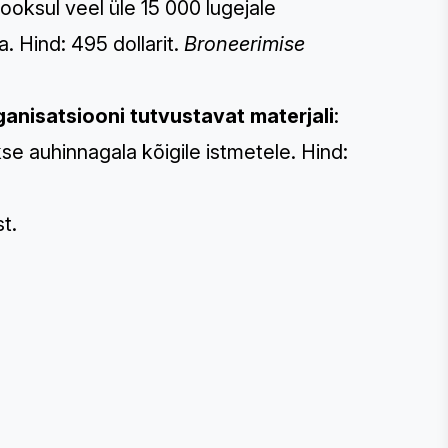
jooksul veel üle 15 000 lugejale
. Hind: 495 dollarit.
Broneerimise
nisatsiooni tutvustavat materjali
:
kse auhinnagala kõigile istmetele. Hind:
st
.