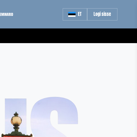
ET
Logi sisse
SEMINARID