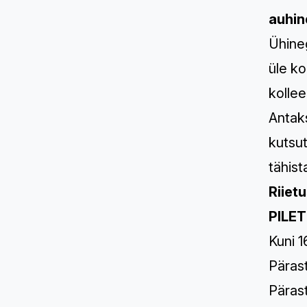
auhin
Ühineg
üle k
kollee
Antaks
kutsu
tähis
Riietu
PILET
Kuni 1
Pärast
Pärast