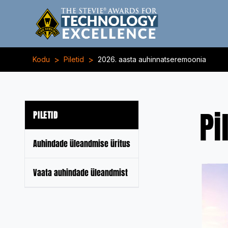
>
>
Kodu
Piletid
2026. aasta auhinnatseremoonia
Pi
PILETID
Auhindade üleandmise üritus
Vaata auhindade üleandmist