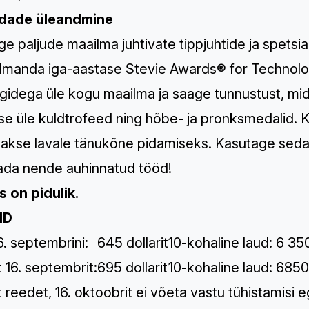
dade üleandmine
e paljude maailma juhtivate tippjuhtide ja spetsia
olmanda iga-aastase Stevie Awards® for Technol
gidega üle kogu maailma ja saage tunnustust, mida
e üle kuldtrofeed ning hõbe- ja pronksmedalid. Kõ
takse lavale tänukõne pidamiseks. Kasutage seda 
tada nende auhinnatud tööd!
s on pidulik.
ID
6. septembrini:
645 dollarit
10-kohaline laud: 6 350
 16. septembrit:
695 dollarit
10-kohaline laud: 6850 
 reedet, 16. oktoobrit ei võeta vastu tühistamisi