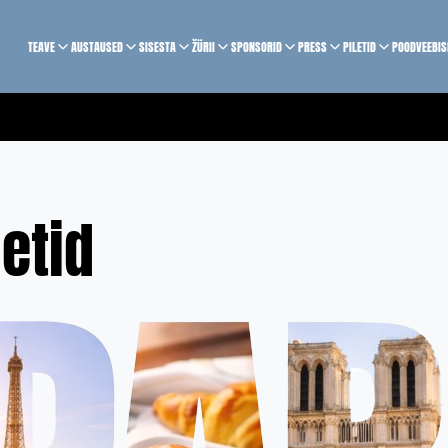
TEAVE
AUSTAUSED
SISESTA
ŽÜRII
SPONSORID
PRESS
PILETID
POOD
VEEBI
letid