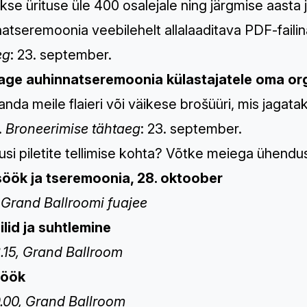
kse ürituse üle 400 osalejale ning järgmise aasta 
atseremoonia veebilehelt allalaaditava PDF-failina
eg
: 23. september.
ge auhinnatseremoonia külastajatele oma orga
anda meile flaieri või väikese brošüüri, mis jagata
.
Broneerimise tähtaeg
: 23. september.
si piletite tellimise kohta?
Võtke meiega ühendu
öök ja tseremoonia, 28. oktoober
, Grand Ballroomi fuajee
ilid ja suhtlemine
8.15, Grand Ballroom
söök
9.00, Grand Ballroom