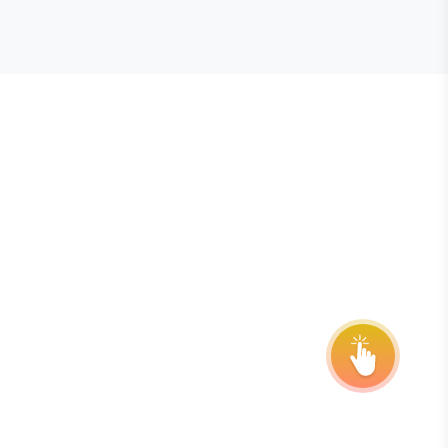
E STEVIE® AWARDS
onsor
ntact Us
quest Your Entry Kit