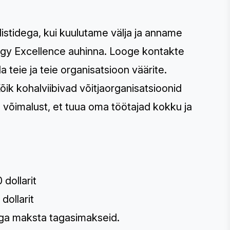
listidega, kui kuulutame välja ja anname
ogy Excellence auhinna. Looge kontakte
 teie ja teie organisatsioon väärite.
ik kohalviibivad võitjaorganisatsioonid
võimalust, et tuua oma töötajad kokku ja
 dollarit
dollarit
 ega maksta tagasimakseid.