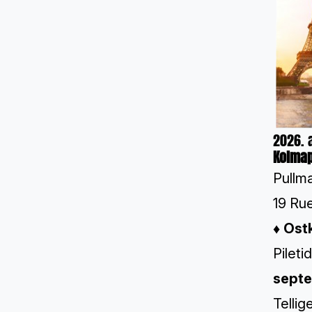
2026. 
Kolmap
Pullm
19 Ru
♦
Ostk
Pileti
septe
Tellig