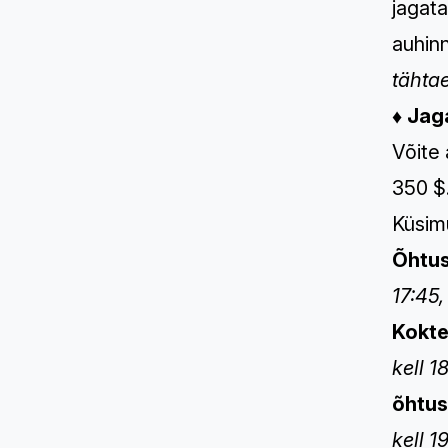
jagata
auhinn
tähta
♦
Jaga
Võite 
350 $
Küsimu
Õhtus
17:45
Kokte
kell 1
õhtu
kell 1