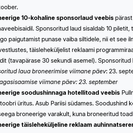
toober.
neerige 10-kohaline sponsorlaud veebis
pärast
aveebisaidil. Sponsoritud laud sisaldab 10 piletit, 
ogo paigutamist punase vaiba siltidele, nii et see i
estlustes, täisleheküljelist reklaami programmira
dit (tavapärase 30 sekundi asemel). Sponsoritud 
oritud laua broneerimise viimane päev
: 23. sep
tagasisaamise viimane päev: 23. september
neerige soodushinnaga hotellitoad veebis
Pull
toobri üritus. Asub Pariisi südames. Soodushind ke
 seega broneerige varakult, kuna broneeritud toa
neerige täisleheküljeline reklaam auhinnatse