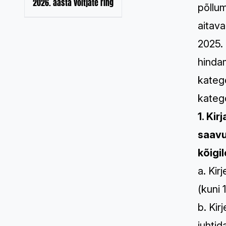
2026. aasta võitjate ring
põllu
aitav
2025. 
hinda
katego
katego
1. Ki
saavu
kõigi
a. Kir
(kuni
b. Kir
juhtid