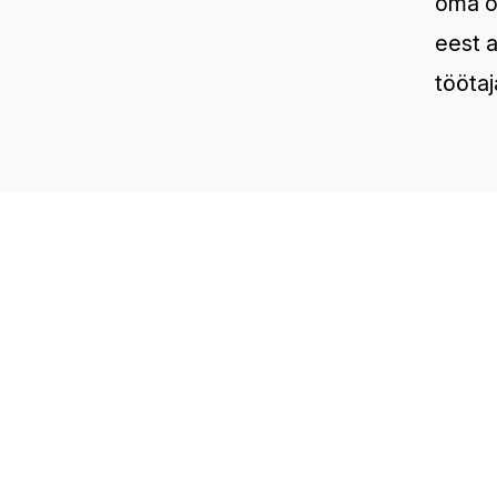
oma o
eest 
töötaj