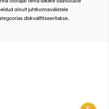
na töötajat tema isiklike saavutuste
mõeldud
ainult
juhtkonnavälistele
tegoorias diskvalifitseeritakse.
E STEVIE® AWARDS
onsor
ntact Us
quest Your Entry Kit