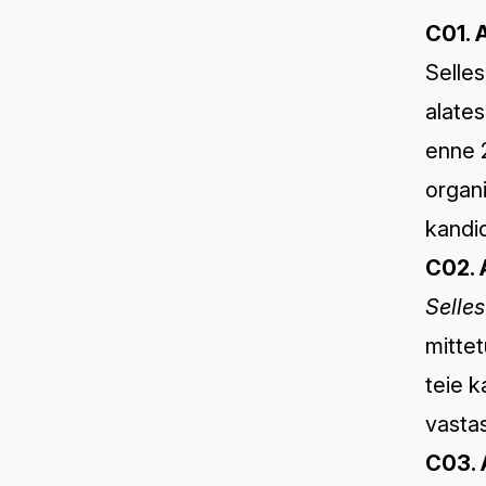
C01. 
Selle
alates
enne 
organi
kandid
C02. 
Selles
mittet
teie k
vastas
C03. 