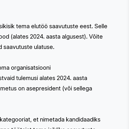
ikisik tema elutöö saavutuste eest. Selle
od (alates 2024. aasta algusest). Võite
d saavutuste ulatuse.
oma organisatsiooni
tvaid tulemusi alates 2024. aasta
nimetus on asepresident (või sellega
kategooriat, et nimetada kandidaadiks