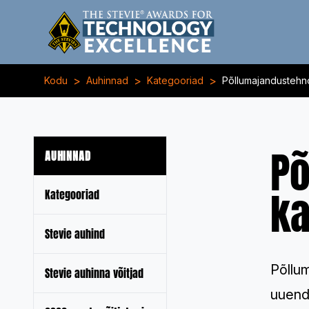
>
>
>
Kodu
Auhinnad
Kategooriad
Põllumajandustehn
Põ
AUHINNAD
ka
Kategooriad
Stevie auhind
Põllu
Stevie auhinna võitjad
uuend