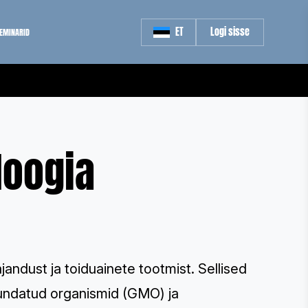
ET
Logi sisse
SEMINARID
loogia
dust ja toiduainete tootmist. Sellised
undatud organismid (GMO) ja