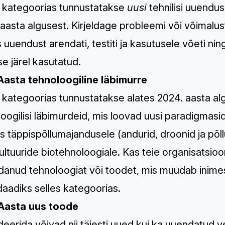
s kategoorias tunnustatakse
uusi
tehnilisi uuendus
aasta algusest. Kirjeldage probleemi või võimalus
 uuendust arendati, testiti ja kasutusele võeti ni
e järel kasutatud.
Aasta tehnoloogiline läbimurre
 kategoorias tunnustatakse alates 2024. aasta al
oogilisi läbimurdeid, mis loovad uusi paradigmas
ks täppispõllumajandusele (andurid, droonid ja p
ultuuride biotehnoloogiale. Kas teie organisatsioo
anud tehnoloogiat või toodet, mis muudab inimest
aadiks selles kategoorias.
Aasta uus toode
eerida võivad nii täiesti uued kui ka uuendatud v