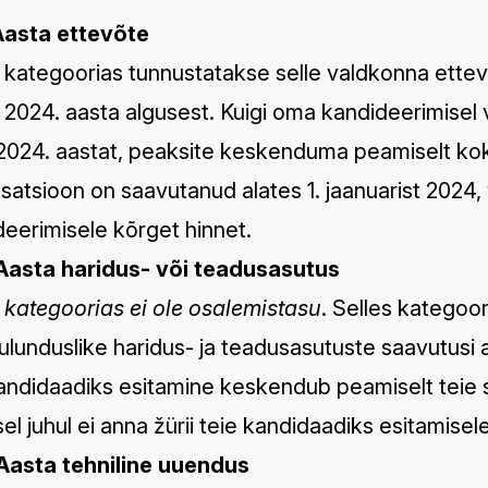
Aasta ettevõte
s kategoorias tunnustatakse selle valdkonna ette
 2024. aasta algusest. Kuigi oma kandideerimisel v
2024. aastat, peaksite keskenduma peamiselt kokk
satsioon on saavutanud alates 1. jaanuarist 2024, v
eerimisele kõrget hinnet.
Aasta haridus- või teadusasutus
 kategoorias ei ole osalemistasu
. Selles kategoo
ulunduslike haridus- ja teadusasutuste saavutusi 
andidaadiks esitamine keskendub peamiselt teie sa
el juhul ei anna žürii teie kandidaadiks esitamisel
Aasta tehniline uuendus