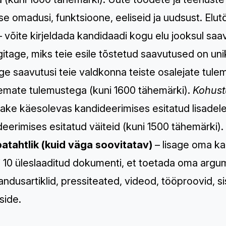
e omadusi, funktsioone, eeliseid ja uudsust. Elut
– võite kirjeldada kandidaadi kogu elu jooksul sa
gitage, miks teie esile tõstetud saavutused on uni
ge saavutusi teie valdkonna teiste osalejate tule
emate tulemustega (kuni 1600 tähemärki).
Kohust
dake käesolevas kandideerimises esitatud lisadel
eerimises esitatud väiteid (kuni 1500 tähemärki).
batahtlik (kuid väga soovitatav)
– lisage oma ka
i 10 üleslaaditud dokumenti, et toetada oma argum
jandusartiklid, pressiteated, videod, tööproovid, s
side.