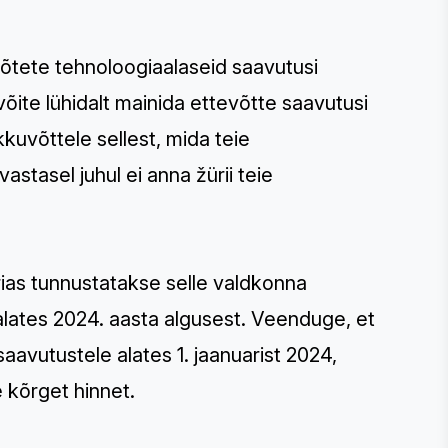
võtete tehnoloogiaalaseid saavutusi
õite lühidalt mainida ettevõtte saavutusi
uvõttele sellest, mida teie
astasel juhul ei anna žürii teie
rias tunnustatakse selle valdkonna
alates 2024. aasta algusest. Veenduge, et
avutustele alates 1. jaanuarist 2024,
e kõrget hinnet.