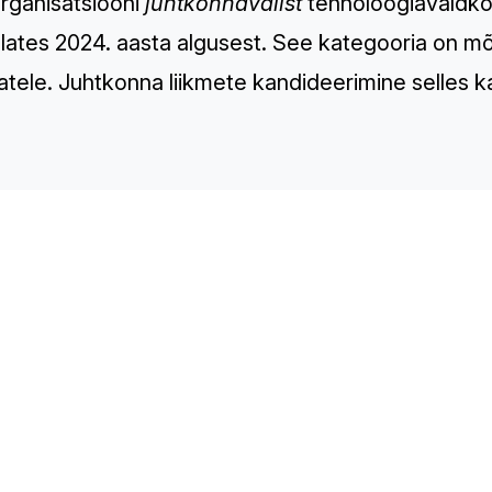
rganisatsiooni
juhtkonnavälist
tehnoloogiavaldkon
alates 2024. aasta algusest. See kategooria on 
atele. Juhtkonna liikmete kandideerimine selles ka
TH
Sp
Co
Re