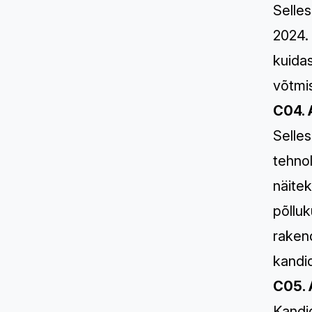
Selle
2024. 
kuidas
võtmis
C04. 
Selles
tehnol
näite
põlluk
rakend
kandid
C05. 
Kandid