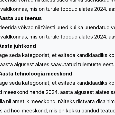
 valdkonnas, mis on turule toodud alates 2024. aa
Aasta uus teenus
eerida võivad nii täiesti uued kui ka uuendatud v
 valdkonnas, mis on turule toodud alates 2024. aa
Aasta juhtkond
age seda kategooriat, et esitada kandidaadiks 
aasta algusest alates saavutatud tulemuste eest.
Aasta tehnoloogia meeskond
age seda kategooriat, et esitada kandidaadiks k
d meeskond nende 2024. aasta algusest alates s
lla nii ametlik meeskond, näiteks riistvara disai
ks ad hoc-meeskond, mis on kokku pandud teatud 