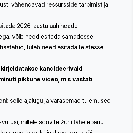
st, vähendavad ressursside tarbimist ja
esitada 2026. aasta auhindade
stega, võib need esitada samadesse
kohastatud, tuleb need esitada teistesse
s kirjeldatakse kandideerivaid
) minuti pikkune video, mis vastab
ooni: selle ajalugu ja varasemad tulemused
vutusi, millele soovite žürii tähelepanu
e kategooriates kirjeldage toote või