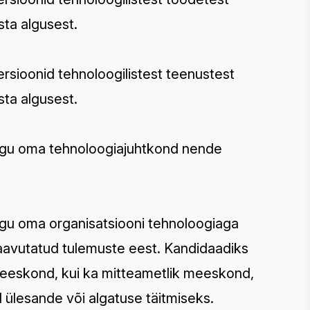
sta algusest.
ersioonid tehnoloogilistest teenustest
sta algusest.
kogu oma tehnoloogiajuhtkond nende
ogu oma organisatsiooni tehnoloogiaga
aavutatud tulemuste eest. Kandidaadiks
nimeeskond, kui ka mitteametlik meeskond,
ülesande või algatuse täitmiseks.