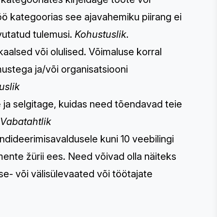
öö kategoorias see ajavahemiku piirang ei
avutatud tulemusi.
Kohustuslik.
kaalsed või olulised. Võimaluse korral
mustega ja/või organisatsiooni
uslik
e ja selgitage, kuidas need tõendavad teie
Vabatahtlik
ndideerimisavaldusele kuni 10 veebilingi
ente žürii ees. Need võivad olla näiteks
ise- või välisülevaated või töötajate