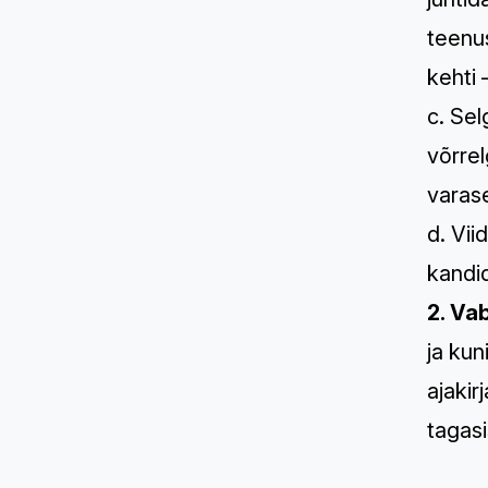
teenus
kehti 
c. Sel
võrrel
varas
d. Vii
kandid
2. Va
ja kun
ajakir
tagasi