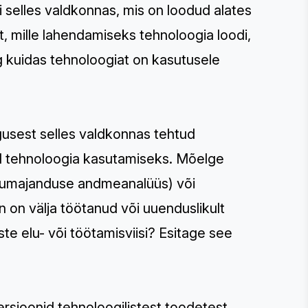
i selles valdkonnas, mis on loodud alates
t, mille lahendamiseks tehnoloogia loodi,
ng kuidas tehnoloogiat on kasutusele
gusest selles valdkonnas tehtud
id tehnoloogia kasutamiseks. Mõelge
õllumajanduse andmeanalüüs) või
n on välja töötanud või uuenduslikult
e elu- või töötamisviisi? Esitage see
ersioonid tehnoloogilistest toodetest