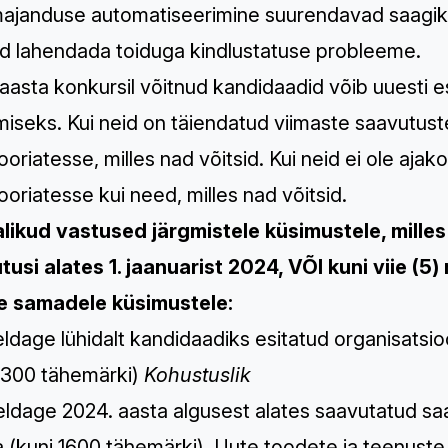
majanduse automatiseerimine suurendavad saagiku
ad lahendada toiduga kindlustatuse probleeme.
aasta konkursil võitnud kandidaadid võib uuesti 
miseks. Kui neid on täiendatud viimaste saavutu
oriatesse, milles nad võitsid. Kui neid ei ole aja
oriatesse kui need, milles nad võitsid.
rjalikud vastused järgmistele küsimustele, mille
tusi alates 1. jaanuarist 2024, VÕI kuni viie (5
le samadele küsimustele:
jeldage lühidalt kandidaadiks esitatud organisatsi
 1300 tähemärki)
Kohustuslik
jeldage 2024. aasta algusest alates saavutatud saa
a (kuni 1600 tähemärki). ​​Uute toodete ja teenust