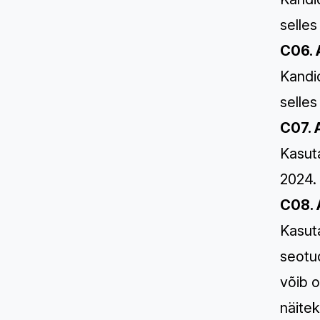
selles
C06. 
Kandid
selles
C07. 
Kasut
2024. 
C08. 
Kasut
seotu
võib o
näite