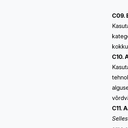
C09. 
Kasuta
katego
kokku 
C10. 
Kasut
tehnol
alguse
võrdv
C11. 
Selles