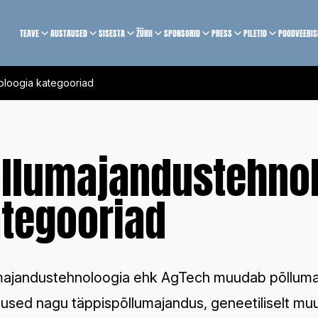
TEAVE
AUSTAUSED
SISESTA
ŽÜRII
SPONSORID
PRESS
PILETID
POOD
VEEBI
oloogia kategooriad
llumajandustehno
tegooriad
majandustehnoloogia ehk AgTech muudab põllumajan
used nagu täppispõllumajandus, geneetiliselt mu