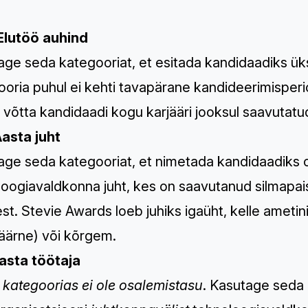
Elutöö auhind
ge seda kategooriat, et esitada kandidaadiks üks
oria puhul ei kehti tavapärane kandideerimisperio
võtta kandidaadi kogu karjääri jooksul saavutatu
Aasta juht
age seda kategooriat, et nimetada kandidaadiks 
oogiavaldkonna juht, kes on saavutanud silmapais
st. Stevie Awards loeb juhiks igaüht, kelle ameti
äärne) või kõrgem.
Aasta töötaja
 kategoorias ei ole osalemistasu
. Kasutage seda 