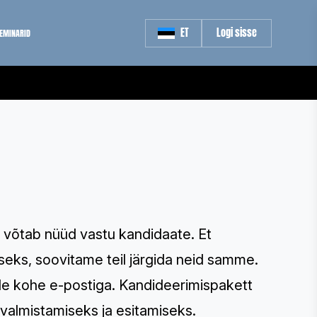
ET
Logi sisse
SEMINARID
 võtab nüüd vastu kandidaate. Et
seks, soovitame teil järgida neid samme.
e kohe e-postiga. Kandideerimispakett
valmistamiseks ja esitamiseks.