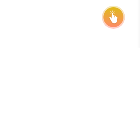
Telli meie uudiskiri
Parim viis tähtaegadest, pikendustest ja programmi
uuendustest kursis olla on tellida meie tasuta nädalane
uudiskiri.