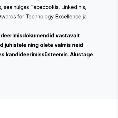
s, sealhulgas
Facebookis
,
LinkedInis
,
e Awards for Technology Excellence ja
dideerimisdokumendid vastavalt
d juhistele ning olete valmis neid
es kandideerimissüsteemis. Alustage