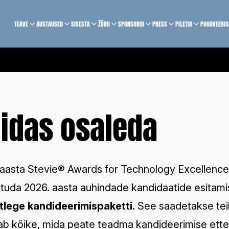
TEAVE
AUSTAUSED
SISESTA
ŽÜRII
SPONSORID
PRESS
PILETID
POOD
VEEBI
idas osaleda
 aasta Stevie® Awards for Technology Excellence
studa 2026. aasta auhindade kandidaatide esitami
tlege kandideerimispaketti
.
See saadetakse teil
dab kõike, mida peate teadma kandideerimise ette