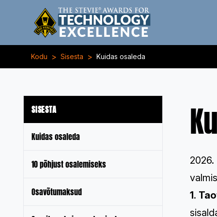
>
>
Kodu
Sisesta
Kuidas osaleda
Ku
SISESTA
Kuidas osaleda
2026.
10 põhjust osalemiseks
valmi
Osavõtumaksud
1
.
Tao
sisal