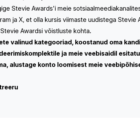
ige Stevie Awards'i meie sotsiaalmeediakanalite
gram
ja
X
, et olla kursis viimaste uudistega Stevi
 Stevie Awardsi võistluste kohta.
lete valinud kategooriad, koostanud oma kan
deerimiskomplektile ja meie veebisaidil esitatu
ma, alustage konto loomisest meie veebipõhis
treeru