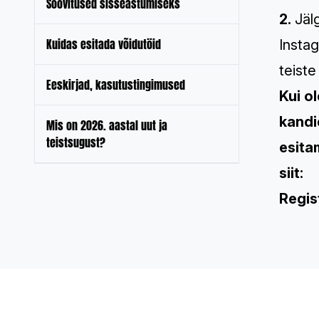
Soovitused sisseastumiseks
2.
Jälg
Kuidas esitada võidutöid
Insta
teiste
Eeskirjad, kasutustingimused
Kui o
kandi
Mis on 2026. aastal uut ja
teistsugust?
esita
siit:
Regis