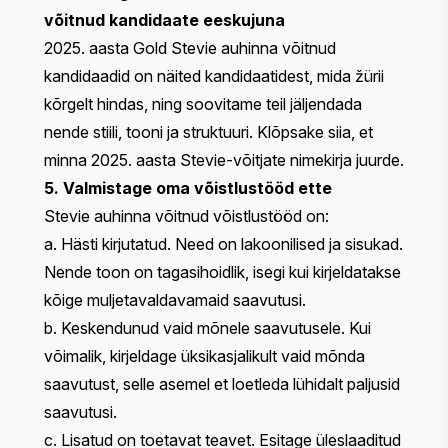
võitnud kandidaate eeskujuna
2025. aasta Gold Stevie auhinna võitnud
kandidaadid on näited kandidaatidest, mida žürii
kõrgelt hindas, ning soovitame teil jäljendada
nende stiili, tooni ja struktuuri.
Klõpsake siia
, et
minna 2025. aasta Stevie-võitjate nimekirja juurde.
5. Valmistage oma võistlustööd ette
Stevie auhinna võitnud võistlustööd on:
a. Hästi kirjutatud. Need on lakoonilised ja sisukad.
Nende toon on tagasihoidlik, isegi kui kirjeldatakse
kõige muljetavaldavamaid saavutusi.
b. Keskendunud vaid mõnele saavutusele. Kui
võimalik, kirjeldage üksikasjalikult vaid mõnda
saavutust, selle asemel et loetleda lühidalt paljusid
saavutusi.
c. Lisatud on toetavat teavet. Esitage üleslaaditud