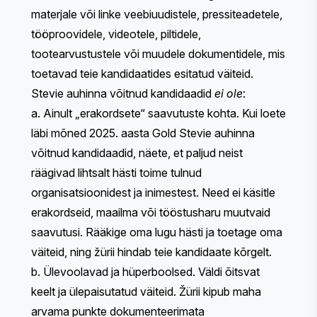
materjale või linke veebiuudistele, pressiteadetele,
tööproovidele, videotele, piltidele,
tootearvustustele või muudele dokumentidele, mis
toetavad teie kandidaatides esitatud väiteid.
Stevie auhinna võitnud kandidaadid
ei ole
:
a. Ainult „erakordsete“ saavutuste kohta. Kui loete
läbi mõned 2025. aasta Gold Stevie auhinna
võitnud kandidaadid, näete, et paljud neist
räägivad lihtsalt hästi toime tulnud
organisatsioonidest ja inimestest. Need ei käsitle
erakordseid, maailma või tööstusharu muutvaid
saavutusi. Rääkige oma lugu hästi ja toetage oma
väiteid, ning žürii hindab teie kandidaate kõrgelt.
b. Ülevoolavad ja hüperboolsed. Väldi õitsvat
keelt ja ülepaisutatud väiteid. Žürii kipub maha
arvama punkte dokumenteerimata