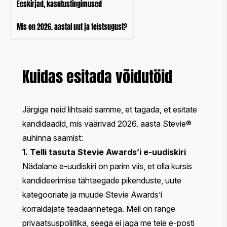
Eeskirjad, kasutustingimused
Mis on 2026. aastal uut ja teistsugust?
Kuidas esitada võidutöid
Järgige neid lihtsaid samme, et tagada, et esitate
kandidaadid, mis väärivad 2026. aasta Stevie®
auhinna saamist:
1. Telli tasuta Stevie Awards’i e-uudiskiri
Nädalane e-uudiskiri on parim viis, et olla kursis
kandideerimise tähtaegade pikenduste, uute
kategooriate ja muude Stevie Awards’i
korraldajate teadaannetega. Meil on range
privaatsuspoliitika
, seega ei jaga me teie e-posti