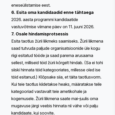
eneseülistamise eest.
6. Esita oma kandidaadid enne tähtaega
2026. aasta programmi kandidaatide
vastuvõtmise viimane päev on 11. juuni 2026.
7. Osale hindamisprotsessis
Esita taotlus žürii liikmeks saamiseks. Žürii liikmena
saad tutvuda paljude organisatsioonide üle kogu
riigi esitatud tööde ja saad parema arusaama
sellest, milliseid töid žürii kõrgelt hindab. (Sa ei tohi
siiski hinnata töid kategooriates, millesse oled ise
töid esitanud.)
Klõpsake siia
, et täita taotlusvorm.
Kui teie taotlus kiidetakse heaks, määratakse teile
kategooriad vastavalt teie ametikohale ja
kogemusele. Žürii liikmena saate mai–juulis oma
mugavuse järgi veebis hinnata nii vähe või palju
kandidaate, kui soovite.