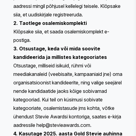
aadressi mingil põhjusel kellelegi teisele.
Klõpsake
siia
, et uudiskirjale registreeruda.
2. Taotlege osalemiskomplekti
Klõpsake siia
, et saada osalemiskomplekt e-
postiga.
3. Otsustage, keda või mida soovite
kandideerida ja millistes kategooriates
Otsustage, milliseid isikuid, rühmi või
meediakanaleid (veebisaite, kampaaniaid jne) oma
organisatsioonist kandideerite, ning valige seejärel
nende kandidaatide jaoks kõige sobivamad
kategooriad. Kui teil on küsimusi sobivate
kategooriate, osalemistasude jms kohta, võtke
ühendust Stevie Awardsi kontoriga, saates e-kirja
aadressile
help@stevieawards.com
.
4. Kasutage 2025. aasta Gold Stevie auhinna