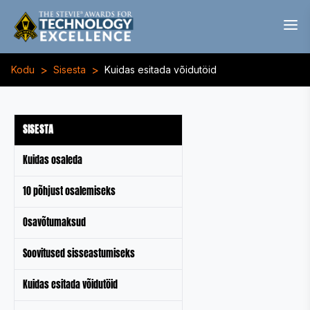
>
>
Kodu
Sisesta
Kuidas esitada võidutöid
SISESTA
Kuidas osaleda
10 põhjust osalemiseks
Osavõtumaksud
Soovitused sisseastumiseks
Kuidas esitada võidutöid