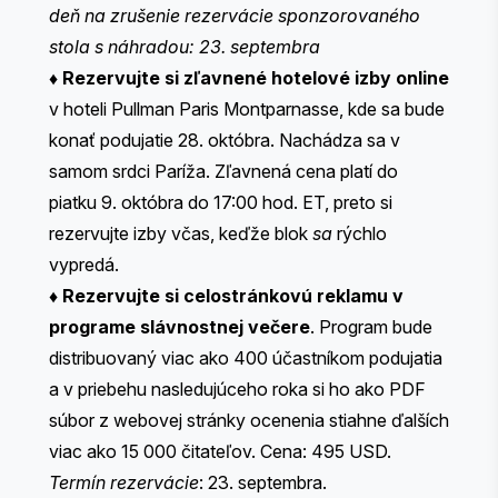
deň na zrušenie rezervácie sponzorovaného
stola s náhradou: 23. septembra
♦
Rezervujte si zľavnené hotelové izby online
v hoteli Pullman Paris Montparnasse, kde sa bude
konať podujatie 28. októbra. Nachádza sa v
samom srdci Paríža. Zľavnená cena platí do
piatku 9. októbra do 17:00 hod. ET, preto si
rezervujte izby včas, keďže blok
sa
rýchlo
vypredá.
♦
Rezervujte si celostránkovú reklamu v
programe slávnostnej večere
.
Program bude
distribuovaný viac ako 400 účastníkom podujatia
a v priebehu nasledujúceho roka si ho ako PDF
súbor z webovej stránky ocenenia stiahne ďalších
viac ako 15 000 čitateľov. Cena: 495 USD.
Termín rezervácie
: 23. septembra.