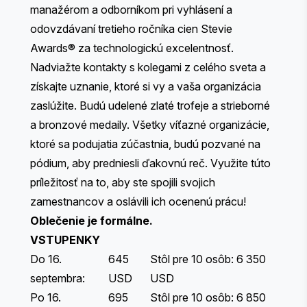
manažérom a odborníkom pri vyhlásení a
odovzdávaní tretieho ročníka cien Stevie
Awards® za technologickú excelentnosť.
Nadviažte kontakty s kolegami z celého sveta a
získajte uznanie, ktoré si vy a vaša organizácia
zaslúžite. Budú udelené zlaté trofeje a strieborné
a bronzové medaily. Všetky víťazné organizácie,
ktoré sa podujatia zúčastnia, budú pozvané na
pódium, aby predniesli ďakovnú reč. Využite túto
príležitosť na to, aby ste spojili svojich
zamestnancov a oslávili ich ocenenú prácu!
Oblečenie je formálne.
VSTUPENKY
Do 16.
645
Stôl pre 10 osôb: 6 350
septembra:
USD
USD
Po 16.
695
Stôl pre 10 osôb: 6 850