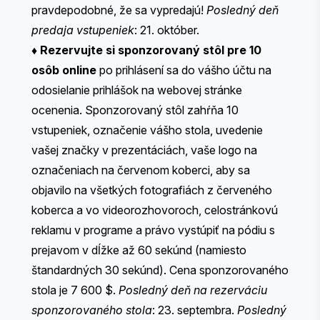
pravdepodobné, že sa vypredajú!
Posledný deň
predaja vstupeniek
: 21. október.
♦
Rezervujte si sponzorovaný stôl pre 10
osôb online
po prihlásení sa do vášho účtu na
odosielanie prihlášok na webovej stránke
ocenenia. Sponzorovaný stôl zahŕňa 10
vstupeniek, označenie vášho stola, uvedenie
vašej značky v prezentáciách, vaše logo na
označeniach na červenom koberci, aby sa
objavilo na všetkých fotografiách z červeného
koberca a vo videorozhovoroch, celostránkovú
reklamu v programe a právo vystúpiť na pódiu s
prejavom v dĺžke až 60 sekúnd (namiesto
štandardných 30 sekúnd). Cena sponzorovaného
stola je 7 600 $.
Posledný deň na rezerváciu
sponzorovaného stola
: 23. septembra.
Posledný