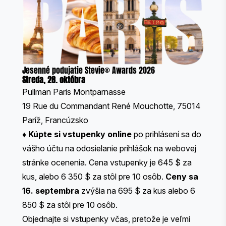
Jesenné podujatie Stevie® Awards 2026
Streda, 28. októbra
Pullman Paris Montparnasse
19 Rue du Commandant René Mouchotte, 75014
Paríž, Francúzsko
♦
Kúpte si vstupenky online
po prihlásení sa do
vášho účtu na odosielanie prihlášok na webovej
stránke ocenenia. Cena vstupenky je 645 $ za
kus, alebo 6 350 $ za stôl pre 10 osôb.
Ceny sa
16. septembra
zvýšia na 695 $ za kus alebo 6
850 $ za stôl pre 10 osôb.
Objednajte si vstupenky včas, pretože je veľmi