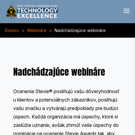
>
>
Domov
Webináre
Nadchádzajúce webináre
Nadchádzajúce webináre
Ocenenia Stevie® posilňujú vašu dôveryhodnosť
u klientov a potenciálnych zákazníkov, posilňujú
vašu značku a vytvárajú predpoklady pre budúci
úspech. Každá organizácia má úspechy, ktoré si
zaslúžia uznanie, avšak zhrnúť vaše úspechy do
nominácie na ocenenie Stevie Awards tak, aby