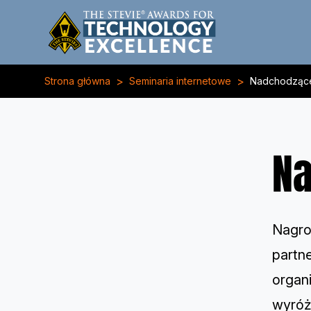
>
>
Strona główna
Seminaria internetowe
Nadchodzące
Na
Nagro
partn
organ
wyróż