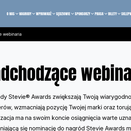
O NAS
NAGRODY
WPROWADŹ
SĘDZIOWIE
SPONSORZY
PRASA
BILETY
SKLEP
 webinaria
dchodzące webina
dy Stevie® Awards zwiększają Twoją wiarygodnoś
erów, wzmacniają pozycję Twojej marki oraz toru
izacja ma na swoim koncie osiągnięcia warte uzna
niającą się nominację do nagród Stevie Awards m