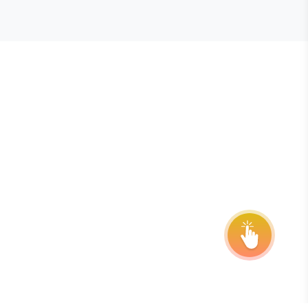
E STEVIE® AWARDS
onsor
ntact Us
quest Your Entry Kit