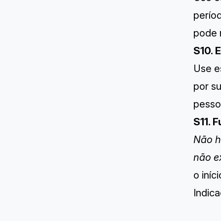
períod
pode r
S10. 
Use e
por s
pesso
S11. 
Não h
não e
o iníc
Indic