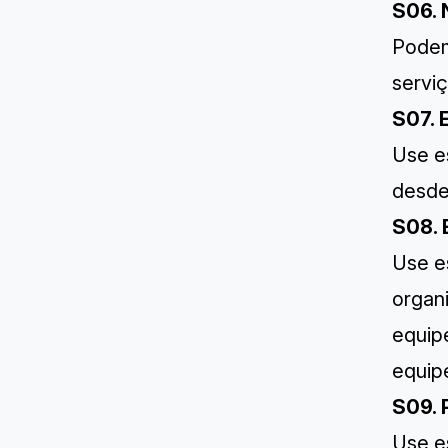
S06. 
Podem
serviç
S07. 
Use es
desde 
S08. 
Use e
organ
equip
equipe
S09. 
Use es