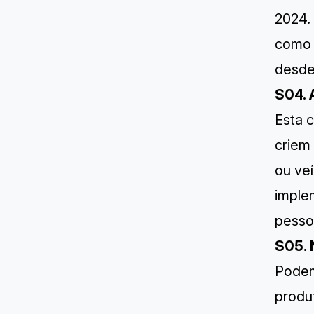
2024.
como a
desde 
S04. 
Esta 
criem
ou ve
imple
pesso
S05. 
Podem
produt