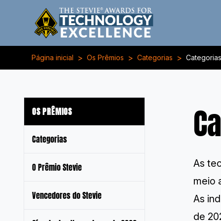
>
>
>
Página inicial
Os Prêmios
Categorias
Categoria
Ca
OS PRÊMIOS
Categorias
As te
O Prêmio Stevie
meio 
Vencedores do Stevie
As in
de 20