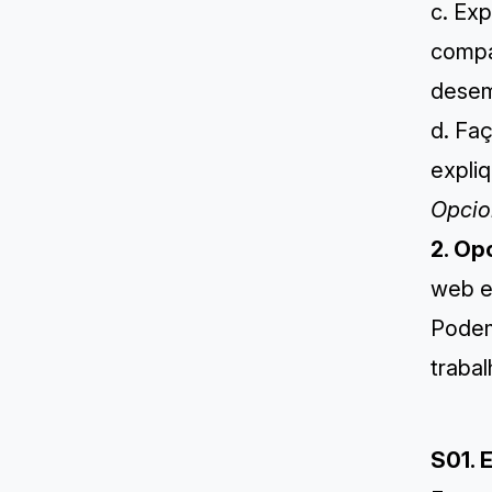
c. Exp
compa
desem
d. Fa
expli
Opcio
2. Op
web e
Podem
trabal
S01. 