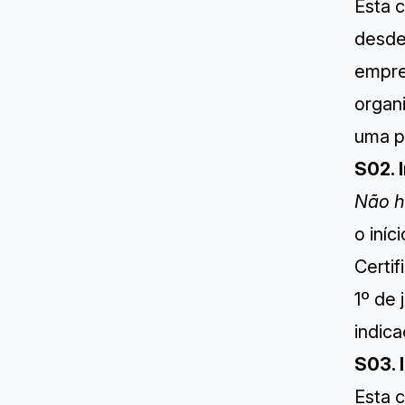
Esta 
desde
empre
organi
uma p
S02. 
Não h
o iníc
Certi
1º de 
indica
S03. 
Esta 