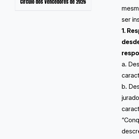
Círculo dos Vencedores de 2026
mesma
ser in
1. Re
desde
respo
a. De
carac
b. De
jurado
caract
“Conqu
descr