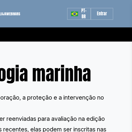
PT-
Entrar
LOJA
WEBINARS
BR
logia marinha
loração, a proteção e a intervenção no
r reenviadas para avaliação na edição
 recentes, elas podem ser inscritas nas