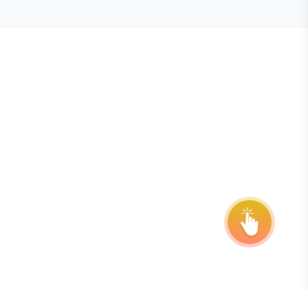
E STEVIE® AWARDS
onsor
ntact Us
quest Your Entry Kit