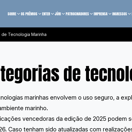
SOBRE
OS PRÊMIOS
ENTER
JÚRI
PATROCINADORES
IMPRENSA
INGRESSOS
s de Tecnologia Marinha
tegorias de tecno
cnologias marinhas envolvem o uso seguro, a exp
ambiente marinho.
dicações vencedoras da edição de 2025 podem se
26. Caso tenham sido atualizadas com realizações