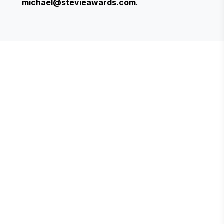
michael@stevieawards.com
.