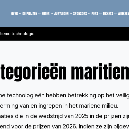
OVER
DE PRIJZEN
ENTER
JURYLEDEN
SPONSORS
PERS
TICKETS
WINKEL
tieme technologie
tegorieën maritie
e technologieën hebben betrekking op het veilige
erming van en ingrepen in het mariene milieu.
ties die in de wedstrijd van 2025 in de prijzen 
end voor de prijzen van 2026. Indien ze zijn bij