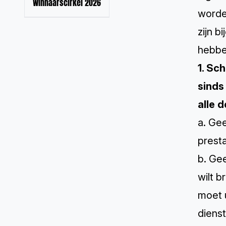
Winnaarscirkel 2026
worden
zijn b
hebbe
1. Sc
sinds
alle 
a. Ge
presta
b. Gee
wilt b
moet 
dienst