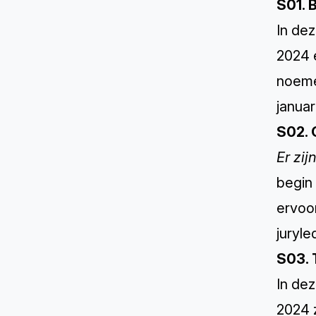
S01. B
In dez
2024 
noeme
januar
S02. 
Er zij
begin 
ervoor
juryl
S03. 
In de
2024 z