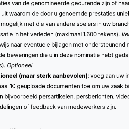
aties van de genomineerde gedurende zijn of haa
 uit waarom de door u genoemde prestaties uniek o
 mogelijk met die van andere spelers in uw branc
satie in het verleden (maximaal 1.600 tekens).
Ve
wijs naar eventuele bijlagen met ondersteunend m
de beweringen die u in deze nominatie hebt ged
s).
Optioneel
tioneel (maar sterk aanbevolen)
: voeg aan uw i
aal 10 geüploade documenten toe om uw zaak bij
 bijvoorbeeld persartikelen, persberichten, vide
delingen of feedback van medewerkers zijn.