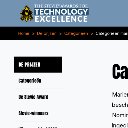
>
>
>
Home
De prijzen
Categorieën
Categorieën mari
Ca
DE PRIJZEN
Categorieën
Marien
De Stevie Award
besch
Stevie-winnaars
Nomina
ingedi