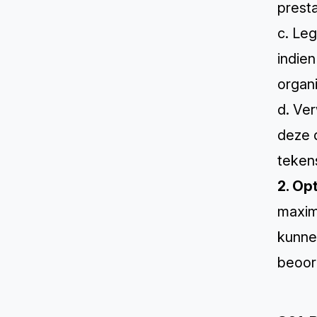
prest
c. Leg
indien
organi
d. Ver
deze 
teken
2. Op
maxim
kunnen
beoor