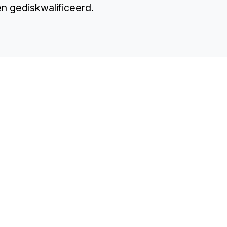
n gediskwalificeerd.
TH
Sp
Co
Re