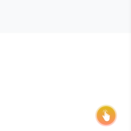
E STEVIE® AWARDS
onsor
ntact Us
quest Your Entry Kit