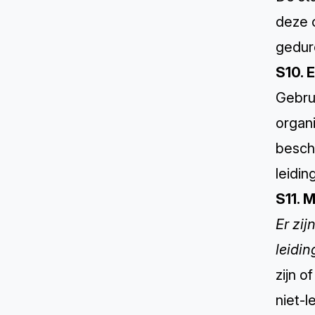
deze 
gedure
S10. 
Gebru
organi
bescho
leidi
S11. 
Er zij
leidi
zijn o
niet-