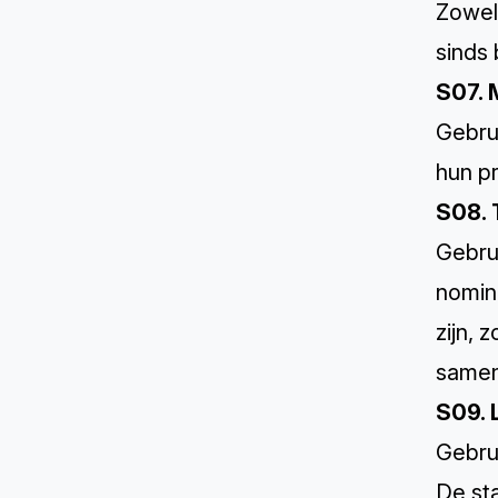
Zowel
sinds
S07. 
Gebru
hun pr
S08. 
Gebru
nomin
zijn,
sameng
S09. 
Gebrui
De st