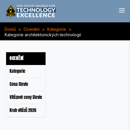
>
>
>
Domů
Ocenění
Kategorie
Kategorie architektonických technologií
OCENĚNÍ
Kategorie
Cena Stevie
Vítězové ceny Stevie
Kruh vítězů 2026