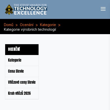
>
>
>
Domů
Ocenění
Kategorie
Kategorie výrobních technologií
OCENĚNÍ
Kategorie
Cena Stevie
Vítězové ceny Stevie
Kruh vítězů 2026