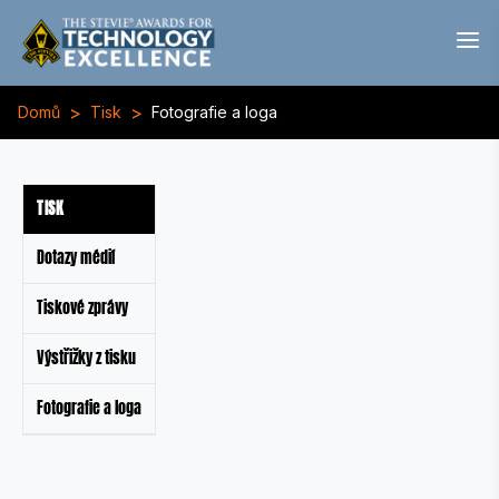
>
>
Domů
Tisk
Fotografie a loga
TISK
Dotazy médií
Tiskové zprávy
Výstřižky z tisku
Fotografie a loga