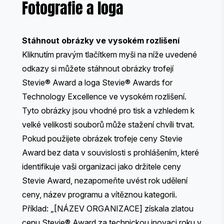
Fotografie a loga
Stáhnout obrázky ve vysokém rozlišení
Kliknutím pravým tlačítkem myši na níže uvedené
odkazy si můžete stáhnout obrázky trofejí
Stevie® Award a loga Stevie® Awards for
Technology Excellence ve vysokém rozlišení.
Tyto obrázky jsou vhodné pro tisk a vzhledem k
velké velikosti souborů může stažení chvíli trvat.
Pokud použijete obrázek trofeje ceny Stevie
Award bez data v souvislosti s prohlášením, které
identifikuje vaši organizaci jako držitele ceny
Stevie Award, nezapomeňte uvést rok udělení
ceny, název programu a vítěznou kategorii.
Příklad: „[NÁZEV ORGANIZACE] získala zlatou
cenu Stevie® Award za technickou inovaci roku v