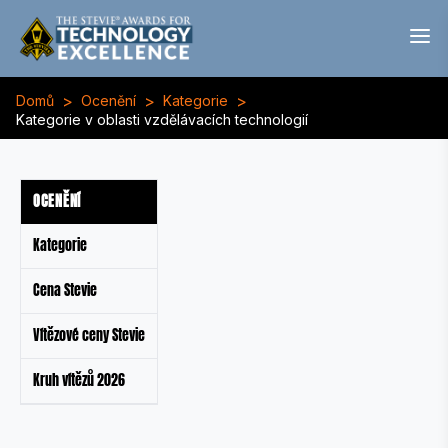
>
>
>
Domů
Ocenění
Kategorie
Kategorie v oblasti vzdělávacích technologií
OCENĚNÍ
Kategorie
Cena Stevie
Vítězové ceny Stevie
Kruh vítězů 2026