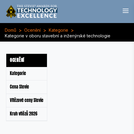
>
>
>
Domů
Ocenění
Kategorie
Kategorie v oboru stavební a inženýrské technologie
OCENĚNÍ
Kategorie
Cena Stevie
Vítězové ceny Stevie
Kruh vítězů 2026