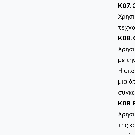
K07. 
Χρησι
τεχνο
K08.
Χρησι
με τη
Η υπο
μια ά
συγκε
K09. 
Χρησι
της κ