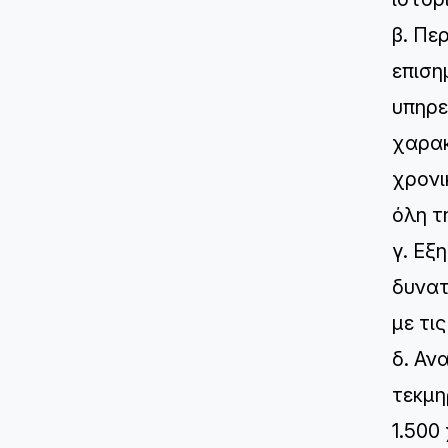
β. Πε
επιση
υπηρε
χαρακ
χρονι
όλη τ
γ. Εξ
δυνατ
με τι
δ. Αν
τεκμη
1.500