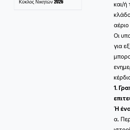
Κύκλος Νικητών 2026
και/ή
κλάδο
αέριο 
Οι υπ
για ε
μπορο
ενημε
κέρδι
1. Γρ
επιτε
Ή ένα
α. Πε
ιστορ