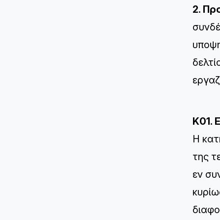
2. Πρ
συνδέ
υποψη
δελτί
εργαζ
K01. 
Η κατ
της τ
εν συ
κυρίω
διαφο