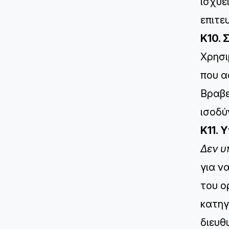
ισχύε
επιτε
K10. 
Χρησι
που α
Βραβε
ισοδύ
K11. 
Δεν υ
για ν
του ο
κατηγ
διευθ