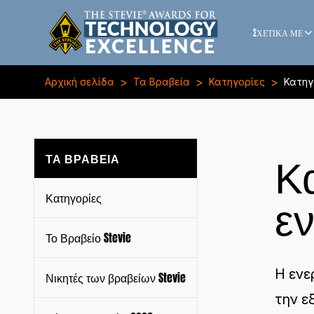
ΣΧΕΤΙΚΑ ΜΕ
>
>
>
Αρχική σελίδα
Τα Βραβεία
Κατηγορίες
Κατηγ
Κ
ΤΑ ΒΡΑΒΕΊΑ
εν
Κατηγορίες
Το Βραβείο Stevie
Η ενε
Νικητές των βραβείων Stevie
την ε