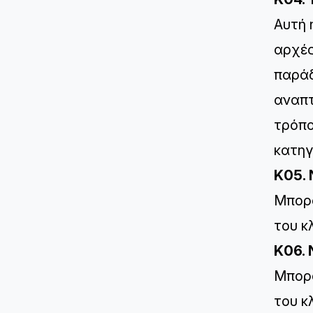
Αυτή 
αρχές
παράδ
αναπτ
τρόπο
κατηγ
K05. 
Μπορο
του κ
K06. 
Μπορο
του κ