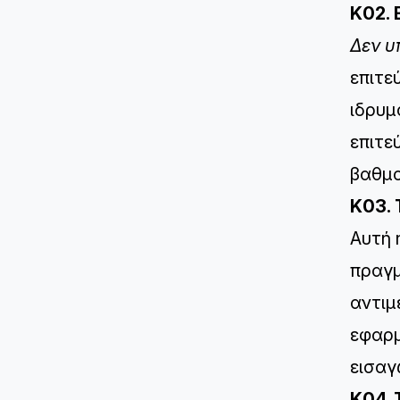
K02. 
Δεν υ
επιτε
ιδρυμ
επιτε
βαθμο
K03. 
Αυτή 
πραγμ
αντιμ
εφαρμ
εισαγ
K04.