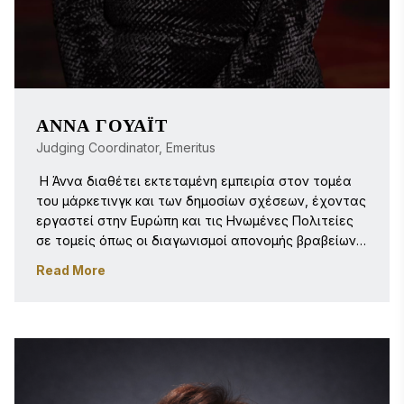
ΆΝΝΑ ΓΟΥΆΙΤ
Judging Coordinator, Emeritus
 Η Άννα διαθέτει εκτεταμένη εμπειρία στον τομέα 
του μάρκετινγκ και των δημοσίων σχέσεων, έχοντας 
εργαστεί στην Ευρώπη και τις Ηνωμένες Πολιτείες 
σε τομείς όπως οι διαγωνισμοί απονομής βραβείων, 
η τεχνολογία πληροφοριών, τα ραδιοτηλεοπτικά 
Read More
μέσα, τα ταξίδια και ο ελεύθερος χρόνος, καθώς 
και τα καταναλωτικά προϊόντα. Αφού διηύθυνε τη 
δική της εταιρεία δημοσίων σχέσεων στο Λονδίνο 
του Ηνωμένου Βασιλείου, η Άννα μετακόμισε στις 
Ηνωμένες Πολιτείες και εντάχθηκε στα Stevie 
Awards το 2006, όπου συνέγραφε άρθρα για το blog 
και το ηλεκτρονικό ενημερωτικό δελτίο. Σήμερα 