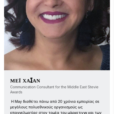
Allentown της Πενσυλβανίας. Φέρνει στα βραβεία 
Stevie μια ανταγωνιστική νοοτροπία και το πάθος 
για επιτυχία. 
ΜΈΙ ΧΑΣΆΝ
Communication Consultant for the Middle East Stevie
Awards
 Η May διαθέτει πάνω από 20 χρόνια εμπειρίας σε 
μεγάλους πολυεθνικούς οργανισμούς ως 
επαγγελματίας στον τομέα του μάρκετινγκ και των 