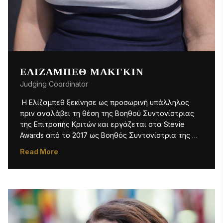
ΕΛΊΖΑΜΠΕΘ ΜΑΚΓΚΙΝ
Judging Coordinator
 Η Ελίζαμπεθ ξεκίνησε ως προσωρινή υπάλληλος 
πριν αναλάβει τη θέση της Βοηθού Συντονίστριας 
της Επιτροπής Κριτών και εργάζεται στα Stevie 
Awards από το 2017 ως Βοηθός Συντονίστρια της 
Επιτροπής Κριτών. Η Ελίζαμπεθ αναθέτει στους 
Read More
κριτές τις κατάλληλες κατηγορίες και επιβλέπει τη 
διαδικασία αξιολόγησης. Με τον αυξανόμενο 
αριθμό κριτών που απαιτείται για τα προγράμματα 
των Stevie Awards, διαδραματίζει επίσης 
καθοριστικό ρόλο στην τήρηση αρχείων σχετικά με 
την απόδοση κάθε κριτή. Συνήθως, η Ελίζαμπεθ 
βρίσκεται στις εκδηλώσεις των Stevie Awards στη 