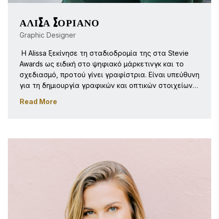
ΑΛΊΣΑ ΣΟΡΙΆΝΟ
Graphic Designer
 Η Alissa ξεκίνησε τη σταδιοδρομία της στα Stevie 
Awards ως ειδική στο ψηφιακό μάρκετινγκ και το 
σχεδιασμό, προτού γίνει γραφίστρια. Είναι υπεύθυνη 
για τη δημιουργία γραφικών και οπτικών στοιχείων 
για τα διαδικτυακά σεμινάρια Women|Future (πρώην 
Read More
Women|Future Conference) και το πρόγραμμα των 
Stevie Awards, καθώς και για τη διαχείριση των 
δραστηριοτήτων ψηφιακού μάρκετινγκ. Από 
φυλλάδια και εικόνες για τα μέσα κοινωνικής 
δικτύωσης έως διαφημιστικές καμπάνιες, η Alissa 
δίνει προτεραιότητα στον επαγγελματισμό και τη 
σαφήνεια. Προηγουμένως, η Alissa διετέλεσε 
διευθύντρια σχεδιασμού και συντονίστρια 
μάρκετινγκ στους κλάδους της φιλοξενίας και των 
μη κερδοσκοπικών οργανισμών.
