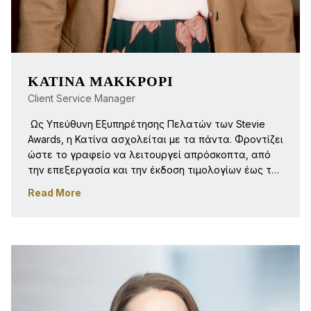
ΚΑΤΊΝΑ ΜΑΚΚΡΌΡΙ
Client Service Manager
 Ως Υπεύθυνη Εξυπηρέτησης Πελατών των Stevie 
Awards, η Κατίνα ασχολείται με τα πάντα. Φροντίζει 
ώστε το γραφείο να λειτουργεί απρόσκοπτα, από 
την επεξεργασία και την έκδοση τιμολογίων έως τη 
διαχείριση όλων των αποστολών των βραβείων και 
Read More
την επεξεργασία των παραγγελιών του 
καταστήματος. Εργάζεται στα Stevie Awards από 
τον Οκτώβριο του 2014 και έχει συνδράμει σε 
διάφορους τομείς για τους εννέα διαγωνισμούς των 
Stevie Awards που διεξάγονται καθ’ όλη τη διάρκεια 
του έτους.

Η Κατίνα είναι κάτοχος πτυχίου Bachelor of Arts στο 