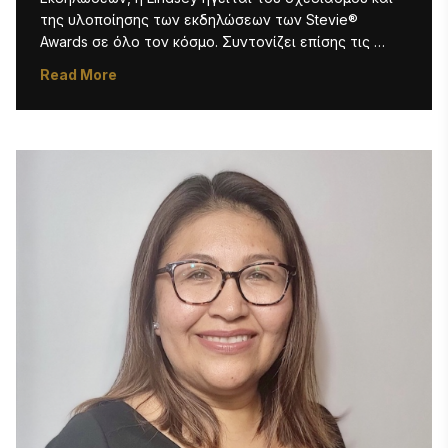
της υλοποίησης των εκδηλώσεων των Stevie® 
Awards σε όλο τον κόσμο. Συντονίζει επίσης τις 
διαδικτυακές εκδηλώσεις και τις ενέργειες 
Read More
μάρκετινγκ που αφορούν τη σειρά διαδικτυακών 
σεμιναρίων Women|Future. Η Lindsey ξεκίνησε την 
καριέρα της στον τομέα της διοργάνωσης 
εκδηλώσεων στο Πανεπιστήμιο Clemson, όπου 
απέκτησε πτυχίο Bachelor of Science στο 
Μάρκετινγκ. Τα τελευταία 10 χρόνια, η αγάπη της 
τόσο για τη διοργάνωση εκδηλώσεων όσο και για τη 
δημιουργική παραγωγή έχει αναπτυχθεί, καθώς έχει 
χτίσει μια δυναμική καριέρα που εκτείνεται στους 
τομείς της ξενοδοχειακής βιομηχανίας, της 
φιλοξενίας και των επιχειρήσεων. Στον ελεύθερο 
χρόνο της, απολαμβάνει τη φωτογραφία, τη 
χαλάρωση δίπλα στο νερό και το παιχνίδι με το 
ενεργητικό κουτάβι της, τον Sonny! 