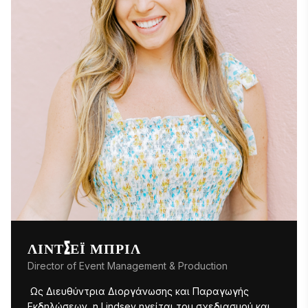
Η Alissa διαθέτει πιστοποίηση στο Κοινωνικό 
Μάρκετινγκ και είναι κάτοχος πτυχίου Καλών 
Τεχνών στη Γραφιστική από τη Σχολή Τεχνών του 
Πανεπιστημίου Virginia Commonwealth. 
ΛΊΝΤΣΕΪ ΜΠΡΙΛ
Director of Event Management & Production
 Ως Διευθύντρια Διοργάνωσης και Παραγωγής 
Εκδηλώσεων, η Lindsey ηγείται του σχεδιασμού και 