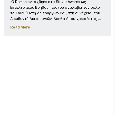
 Ο Roman εντάχθηκε στα Stevie Awards ως 
Εκτελεστικός Βοηθός, προτού αναλάβει τον ρόλο 
του Διευθυντή Λειτουργιών και, στη συνέχεια, του 
Διευθυντή Λειτουργιών. Βοηθά όπου χρειάζεται, 
από την απάντηση στις τηλεφωνικές κλήσεις της 
Read More
εταιρείας έως την προετοιμασία των ανακοινώσεων 
των νικητών και των αλληλογραφιών για τους 
εννέα διαγωνισμούς. Ο Roman διαθέτει πολυετή 
εμπειρία ως μέλος μιας μικρής ομάδας και είναι 
πάντα έτοιμος να αναλάβει δράση σε οποιαδήποτε 
κατάσταση και να βοηθήσει με όποιον τρόπο μπορεί. 
Είναι ενθουσιασμένος που αποτελεί μέρος μιας 
εταιρείας που αναγνωρίζει τη σπουδαία δουλειά και 
τα επιτεύγματα πολλών ανθρώπων σε όλο τον 
κόσμο. Όταν δεν εργάζεται, απολαμβάνει να 
περνάει χρόνο με τους δικούς του ανθρώπους, 
συμπεριλαμβανομένης της συζύγου του, Gretchen, 
και των δύο γατών τους. 