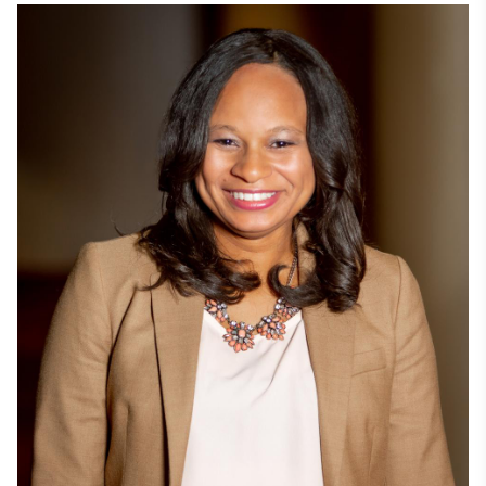
αρέσει ιδιαίτερα το γεγονός ότι τα Stevie Awards 
δίνουν τη δυνατότητα σε επαγγελματίες από όλο 
τον κόσμο, από τους νεοεισερχόμενους έως τα 
στελέχη, να αναγνωρίζονται για τις καθημερινές 
τους προσπάθειες και καινοτομίες.

Η Μάγκι είναι κάτοχος πτυχίου Bachelor of Science 
από το Πανεπιστήμιο James Madison και 
μεταπτυχιακού τίτλου Master of Business 
Administration από το Πανεπιστήμιο George Mason, 
και τα δύο στη Βιρτζίνια. 