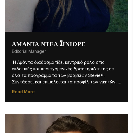
ΑΜΆΝΤΑ ΝΤΕΛ ΣΙΝΙΌΡΕ
Editorial Manager
 Η Αμάντα διαδραματίζει κεντρικό ρόλο στις 
εκδοτικές και περιεχομενικές δραστηριότητες σε 
όλα τα προγράμματα των βραβείων Stevie®. 
Συντάσσει και επιμελείται τα προφίλ των νικητών, 
διαχειρίζεται και εκδίδει το εβδομαδιαίο 
Read More
ενημερωτικό δελτίο «Stevie Awards Update», ενώ 
δημιουργεί σενάρια για τις τελετές απονομής των 
βραβείων. Ως έμπειρη ψηφιακή επιμελήτρια, είναι 
υπεύθυνη για τη δημιουργία και την ενημέρωση 
ιστοσελίδων, διασφαλίζοντας την έγκαιρη και 
ακριβή δημοσίευση περιεχομένου σε ολόκληρο τον 