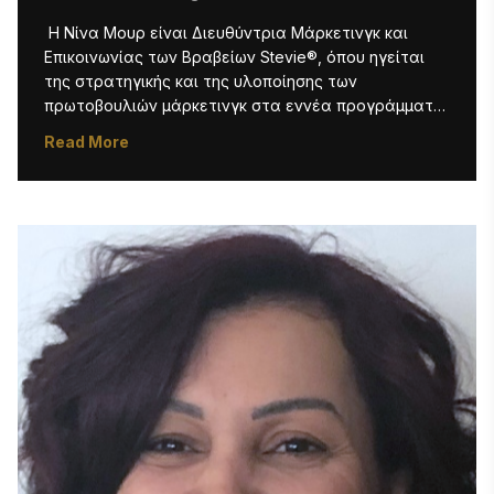
 Η Νίνα Μουρ είναι Διευθύντρια Μάρκετινγκ και 
Επικοινωνίας των Βραβείων Stevie®, όπου ηγείται 
της στρατηγικής και της υλοποίησης των 
πρωτοβουλιών μάρκετινγκ στα εννέα προγράμματα 
των Βραβείων Stevie. Το έργο της καλύπτει το 
Read More
μάρκετινγκ μέσω ηλεκτρονικού ταχυδρομείου, τα 
μέσα κοινωνικής δικτύωσης, τη διαφήμιση και το 
περιεχόμενο του ιστότοπου, ενώ παράλληλα 
προωθεί τη συνεχή ανάπτυξη των Βραβείων Stevie, 
συμπεριλαμβανομένων των ετήσιων διαδικτυακών 
σεμιναρίων Women|Future (πρώην Women|Future 
Conference). Στο πλαίσιο των καθηκόντων της, η 
Νίνα διαχειρίζεται επίσης τα αιτήματα του Τύπου 
και τις αιτήσεις για συνεντεύξεις, ενώ καθοδηγεί 
τους νικητές των βραβείων Stevie σχετικά με τον 
τρόπο με τον οποίο μπορούν να αξιοποιήσουν 
αποτελεσματικά την αναγνώρισή τους μέσω μιας 
σειράς προωθητικών μέσων και εργαλείων. Η Νίνα 
είναι κάτοχος πτυχίου Bachelor of Arts στη Διοίκηση 
Επιχειρήσεων από το Muhlenberg College στο 