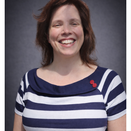
είναι Συντονίστρια της Κριτικής Επιτροπής, 
οργανώνοντας και εποπτεύοντας τις διεθνείς 
κριτικές επιτροπές για όλους τους διαγωνισμούς 
των Stevie Awards. Η Άννα είναι κάτοχος 
Πιστοποιητικού στη Διοίκηση Επιχειρήσεων από το 
Baruch College της Νέας Υόρκης και σπούδασε 
γερμανικά, γαλλικά και ισπανικά στο Πανεπιστήμιο 
της Βιέννης. Μιλάει άπταιστα γερμανικά και 
γαλλικά. 