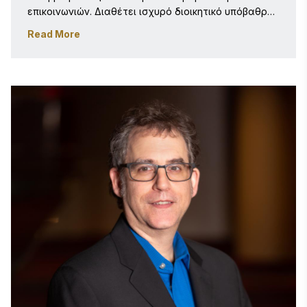
επικοινωνιών. Διαθέτει ισχυρό διοικητικό υπόβαθρο 
με εμπειρία σε εκτελεστικό επίπεδο και σε 
Read More
διάφορους τομείς. Η May υπερηφανεύεται για τις 
στρατηγικές της δεξιότητες και το όραμά της και 
είναι σε θέση να καταρτίζει και να υλοποιεί 
σύνθετα σχέδια στο πλαίσιο των καθηκόντων της. 
Έχει αποδεδειγμένο ιστορικό στην άμεση 
υποστήριξη επιχειρηματικών αναγκών. Η May 
προωθεί το πρόγραμμα Stevie Awards για τη Μέση 
Ανατολή και τη Βόρεια Αφρική, το οποίο καλύπτει 18 
χώρες της περιοχής, παρέχοντας υποστήριξη στους 
υποψηφίους και στο μάρκετινγκ των βραβείων και 
των χορηγών τους. 