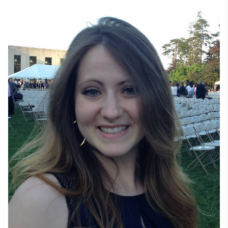
επιχειρήσεις σε όλο τον κόσμο. Τα ταξίδια, η 
εξερεύνηση της ιστορίας της κάθε περιοχής, η 
επαφή με τους ντόπιους και, φυσικά, η δοκιμή 
διαφορετικών γεύσεων είναι μερικά από τα 
αγαπημένα της πράγματα.

Η Laydy αποφοίτησε από το Πανεπιστήμιο George 
Mason με πτυχίο Bachelor of Arts στις Διεθνείς 
Σχέσεις και δευτερεύουσα ειδίκευση στη Διοίκηση 
Επιχειρήσεων. 