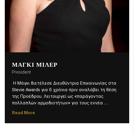
Ο Michael είναι κάτοχος πτυχίου Bachelor of Arts 
από το Πανεπιστήμιο Fordham της Νέας Υόρκης και 
μεταπτυχιακού τίτλου στη Διοίκηση Επιχειρήσεων 
(MBA) από το Πανεπιστήμιο George Mason στο 
Fairfax της Βιρτζίνια. 
ΜΆΓΚΙ ΜΊΛΕΡ
President
 Η Μάγκι διετέλεσε Διευθύντρια Επικοινωνίας στα 
Stevie Awards για 6 χρόνια πριν αναλάβει τη θέση 
της Προέδρου. Λειτουργεί ως «παράγοντας 
πολλαπλών αρμοδιοτήτων» για τους εννέα 
διαγωνισμούς των Stevie Awards, διαχειριζόμενη το 
Read More
μάρκετινγκ, τη λογιστική, τα θέματα ανθρώπινου 
δυναμικού και άλλα, μαζί με τους καταπληκτικούς 
συναδέλφους της που αναφέρονται παρακάτω. Της 