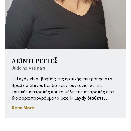
ΛΈΙΝΤΙ ΡΈΓΙΕΣ
Judging Assistant
 Η Laydy είναι βοηθός της κριτικής επιτροπής στα 
Βραβεία Stevie. Βοηθά τους συντονιστές της 
κριτικής επιτροπής και τα μέλη της επιτροπής στα 
διάφορα προγράμματά μας. Η Laydy διαθέτει 
πολυετή διοικητική εμπειρία και εμπειρία από τη 
Read More
συνεργασία της με μη κερδοσκοπικούς οργανισμούς 
και τον εκπαιδευτικό τομέα. Της δίνει μεγάλη 
έμπνευση το να μαθαίνει για τις διάφορες 
καινοτομίες που υλοποιούν βραβευμένες 