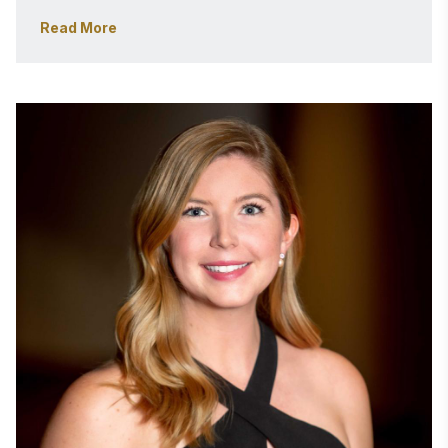
Για να τιμήσει τα εκατομμύρια στελεχών και 
Read More
εργαζομένων σε όλο τον κόσμο που κάθε μέρα 
επιτυγχάνουν αθόρυβα καινοτόμα και εξαιρετικά 
πράγματα στον χώρο εργασίας τους, ο Μάικλ 
ίδρυσε τα βραβεία Stevie® το 2002. Το όνομα 
«Stevie» προέρχεται από το ελληνικό όνομα 
«Στέφανος», που σημαίνει «στεφανωμένος».

Η δέσμευση του Μάικλ να τιμά την αριστεία 
ξεκίνησε κατά τη διάρκεια της θητείας του ως 
Αντιπροέδρου των «The New York Festivals», 
διοργανωτή μερικών από τους μεγαλύτερους 
διεθνείς διαγωνισμούς βραβείων στον κόσμο για τον 
κινηματογράφο, την τηλεόραση, τη διαφήμιση και 
άλλα μέσα ενημέρωσης. Υπό την ηγεσία του, από το 
1982 έως το 1988, τα «The New York Festivals» 
επέκτειναν σημαντικά την παγκόσμια επιρροή τους, 
προσθέτοντας νέους διαγωνισμούς βραβείων σε 
τομείς όπως η ραδιοφωνική και η έντυπη διαφήμιση.
