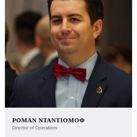
ιστότοπο της Stevie Awards Inc. Η Αμάντα συμβάλλει 
επίσης στις προσπάθειες μάρκετινγκ μέσω της 
συγγραφής άρθρων για το blog, της επιμέλειας 
περιεχομένου και της ενεργού υποστήριξης σε 
καμπάνιες μέσω email και στα μέσα κοινωνικής 
δικτύωσης.

Υποστηρίζει τακτικά ειδικές πρωτοβουλίες, όπως τα 
διαδικτυακά σεμινάρια «Women|Future», και 
συνεργάζεται με διάφορα τμήματα για την τήρηση 
των συντακτικών προθεσμιών και τη διαφύλαξη των 
προτύπων της μάρκας. Η Αμάντα είναι κάτοχος 
πτυχίου (B.A.) στην Αγγλική Γλώσσα από το 
Πανεπιστήμιο του Πίτσμπουργκ–Τζονστάουν και 
μεταπτυχιακού τίτλου (M.A.) στην Αγγλική 
Λογοτεχνία από το Πανεπιστήμιο Arcadia. 
ΡΌΜΑΝ ΝΤΑΝΤΙΌΜΟΦ
Director of Operations