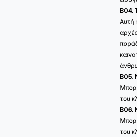
B04.
Αυτή 
αρχές
παράδ
καινο
άνθρω
B05. 
Μπορο
του κ
B06. 
Μπορο
του κ