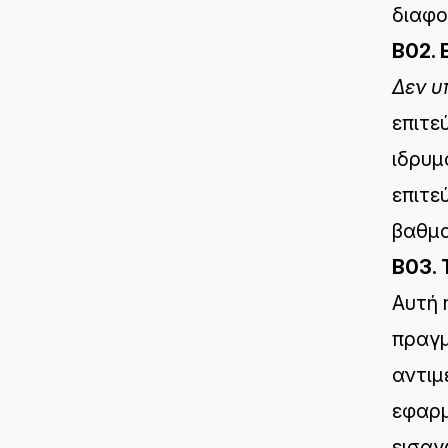
διαφο
B02. 
Δεν υ
επιτε
ιδρυμ
επιτε
βαθμο
B03. 
Αυτή 
πραγμ
αντιμ
εφαρμ
εισαγ