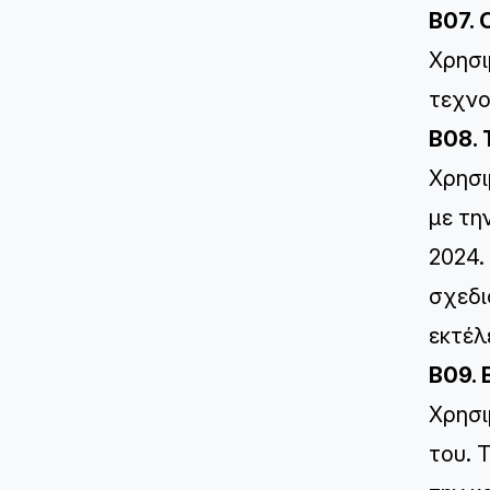
B07. 
Χρησι
τεχνο
B08.
Χρησι
με τη
2024.
σχεδι
εκτέλ
B09. 
Χρησι
του. 