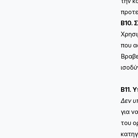
την κ
προτε
B10. 
Χρησι
που α
Βραβε
ισοδύ
B11. 
Δεν υ
για ν
του ο
κατηγ