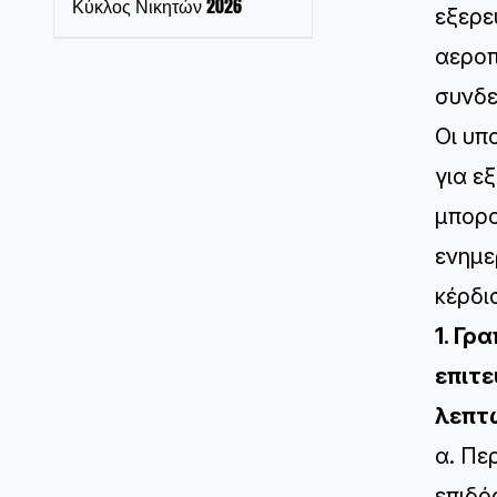
Κύκλος Νικητών 2026
εξερε
αεροπ
συνδε
Οι υπ
για ε
μπορο
ενημε
κέρδι
1. Γρ
επιτε
λεπτώ
α. Πε
επιδό