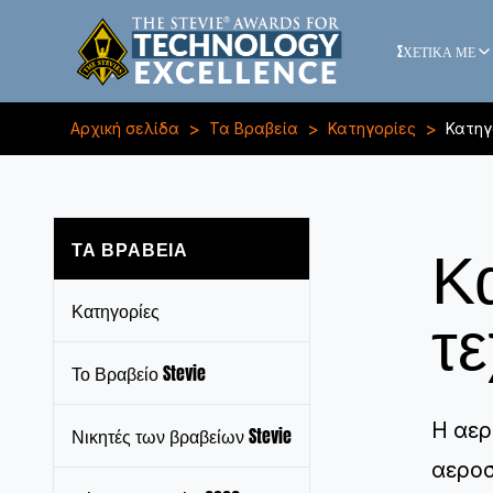
ΣΧΕΤΙΚΑ ΜΕ
>
>
>
Αρχική σελίδα
Τα Βραβεία
Κατηγορίες
Κατηγ
Κ
ΤΑ ΒΡΑΒΕΊΑ
τ
Κατηγορίες
Το Βραβείο Stevie
Η αερ
Νικητές των βραβείων Stevie
αεροσ