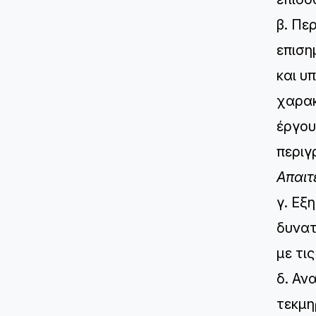
β. Πε
επιση
και υ
χαρακ
έργου
περιγ
Απαιτε
γ. Εξ
δυνατ
με τι
δ. Αν
τεκμη