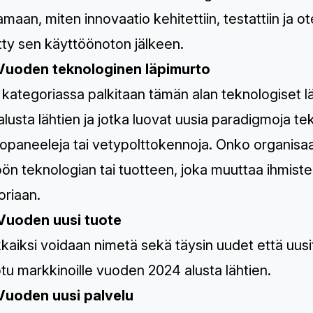
maan, miten innovaatio kehitettiin, testattiin ja 
tty sen käyttöönoton jälkeen.
Vuoden teknologinen läpimurto
kategoriassa palkitaan tämän alan teknologiset l
lusta lähtien ja jotka luovat uusia paradigmoja tek
opaneeleja tai vetypolttokennoja. Onko organisaati
ön teknologian tai tuotteen, joka muuttaa ihmiste
oriaan.
Vuoden uusi tuote
aiksi voidaan nimetä sekä täysin uudet että uusitut
tu markkinoille vuoden 2024 alusta lähtien.
Vuoden uusi palvelu