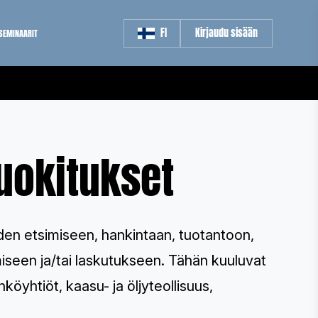
FI
Kirjaudu sisään
SEMINAARIT
uokitukset
en etsimiseen, hankintaan, tuotantoon,
amiseen ja/tai laskutukseen. Tähän kuuluvat
hköyhtiöt, kaasu- ja öljyteollisuus,