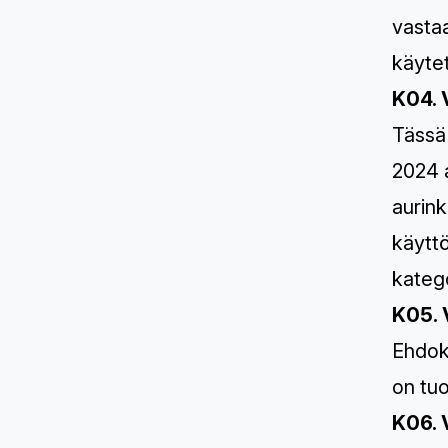
vastaa
käyte
K04. 
Tässä 
2024 a
aurink
käyttö
kateg
K05. 
Ehdokk
on tuo
K06. 