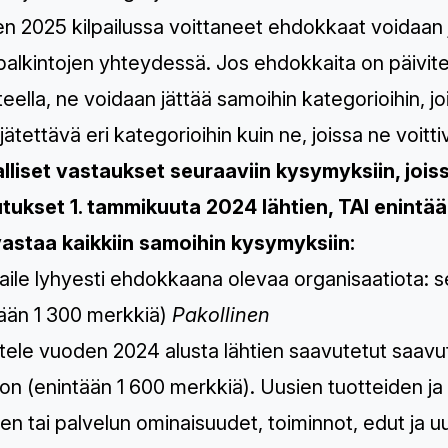
n 2025 kilpailussa voittaneet ehdokkaat voidaan 
alkintojen yhteydessä. Jos ehdokkaita on päivite
eella, ne voidaan jättää samoihin kategorioihin, jois
jätettävä eri kategorioihin kuin ne, joissa ne voitti
rjalliset vastaukset seuraaviin kysymyksiin, j
tukset 1. tammikuuta 2024 lähtien, TAI enintään
vastaa kaikkiin samoihin kysymyksiin:
aile lyhyesti ehdokkaana olevaa organisaatiota: s
tään 1 300 merkkiä)
Pakollinen
ttele vuoden 2024 alusta lähtien saavutetut saavut
n (enintään 1 600 merkkiä). ​​Uusien tuotteiden ja
en tai palvelun ominaisuudet, toiminnot, edut ja 