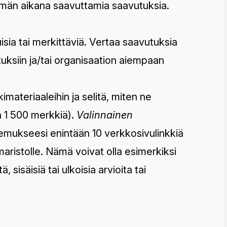
ämän aikana saavuttamia saavutuksia.
uisia tai merkittäviä. Vertaa saavutuksia
uksiin ja/tai organisaation aiempaan
kimateriaaleihin ja selitä, miten ne
n 1 500 merkkiä).
Valinnainen
kemukseesi enintään 10 verkkosivulinkkiä
maristolle. Nämä voivat olla esimerkiksi
, sisäisiä tai ulkoisia arvioita tai