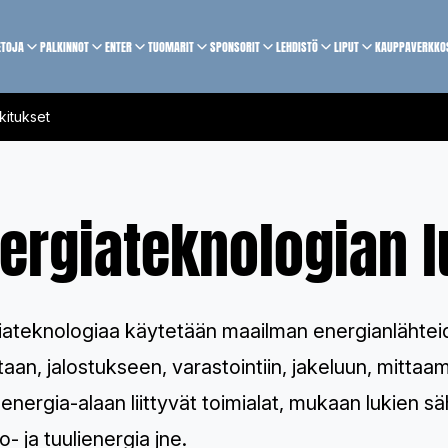
ETOJA
PALKINNOT
ENTER
TUOMARIT
SPONSORIT
LEHDISTÖ
LIPUT
KAUPPA
VERKKO
kitukset
ergiateknologian l
iateknologiaa käytetään maailman energianlähteid
taan, jalostukseen, varastointiin, jakeluun, mitta
 energia-alaan liittyvät toimialat, mukaan lukien sä
o- ja tuulienergia jne.