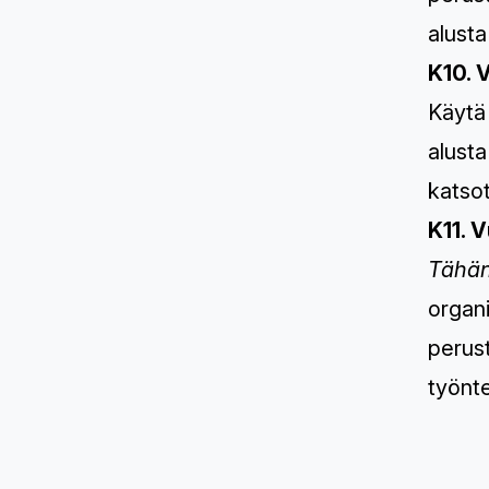
alusta
K10. 
Käytä
alusta
katsot
K11. 
Tähän
organ
perust
työnte