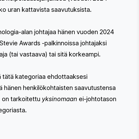
ko uran kattavista saavutuksista.
knologia-alan johtajaa hänen vuoden 2024
Stevie Awards -palkinnoissa johtajaksi
ja (tai vastaava) tai sitä korkeampi.
ä tätä kategoriaa ehdottaaksesi
jää hänen henkilökohtaisten saavutustensa
 on tarkoitettu
yksinomaan
ei-johtotason
egoriasta.
E STEVIE® AWARDS