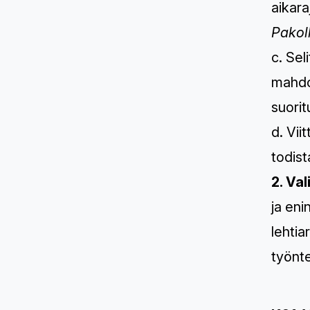
aikara
Pakol
c. Sel
mahdol
suori
d. Vii
todis
2. Va
ja eni
lehtia
työnte