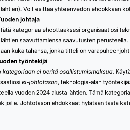
 lähtien). Voit esittää yhteenvedon ehdokkaan ko
Vuoden johtaja
 tätä kategoriaa ehdottaaksesi organisaatiosi te
 lähtien saavuttamiensa saavutusten perusteella. 
aan kuka tahansa, jonka titteli on varapuheenjohta
Vuoden työntekijä
 kategoriaan ei peritä osallistumismaksua
. Käyt
isaatiosi
ei-johtotason
, teknologia-alan työnteki
eella vuoden 2024 alusta lähtien. Tämä kategoria
kijöille. Johtotason ehdokkaat hylätään tästä kat
TH