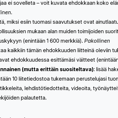
jaa ei sovelleta – voit kuvata ehdokkaan koko el
linen.
itä, miksi esiin tuomasi saavutukset ovat ainutlaat
lisuuksien mukaan alan muiden toimijoiden suorit
tuskykyyn (enintään 1 600 merkkiä).
Pakollinen
ttaa kaikkiin tämän ehdokkuuden liitteinä oleviin tu
tavat ehdokkuudessa esittämäsi väitteet (enintää
linnainen (mutta erittäin suositeltava)
: lisää ha
ntään 10 liitetiedostoa tukemaan perustelujasi tuo
rtikkeleita, lehdistötiedotteita, videoita, työnäytteitä
kijöiden palautetta.