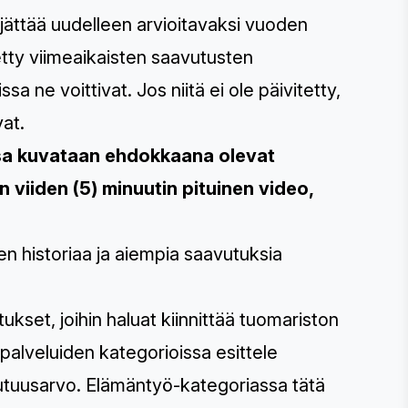
jättää uudelleen arvioitavaksi vuoden
tty viimeaikaisten saavutusten
sa ne voittivat. Jos niitä ei ole päivitetty,
vat.
oissa kuvataan ehdokkaana olevat
 viiden (5) minuutin pituinen video,
en historiaa ja aiempia saavutuksia
ukset, joihin haluat kiinnittää tuomariston
 palveluiden kategorioissa esittele
uutuusarvo. Elämäntyö-kategoriassa tätä