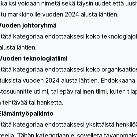
aiksi voidaan nimetä sekä täysin uudet että uusitut
tu markkinoille vuoden 2024 alusta lähtien.
Vuoden johtoryhmä
 tätä kategoriaa ehdottaaksesi koko teknologiaj
lusta lähtien.
Vuoden teknologiatiimi
tätä kategoriaa ehdottaaksesi koko organisaatiosi
uksista vuoden 2024 alusta lähtien. Ehdokkaana voi
istosuunnittelutiimi, tai epävirallinen tiimi, kuten t
ä tehtävää tai hanketta.
Elämäntyöpalkinto
tätä kategoriaa ehdottaaksesi yksittäistä henkil
teella. Tähän kategoriaan ei sovelleta tavanomai