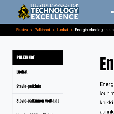
TI
>
>
>
Etusivu
Palkinnot
Luokat
Energiateknologian luo
En
PALKINNOT
Luokat
Energ
Stevie-palkinto
louhin
Stevie-palkinnon voittajat
kaikki
aurink