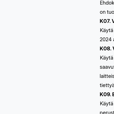
Ehdokk
on tuo
K07. 
Käytä
2024 a
K08. 
Käytä 
saavut
laitte
tietty
K09. 
Käytä 
perus