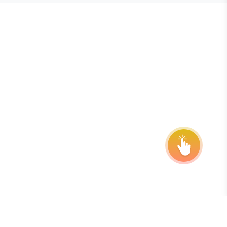
onsor
ntact Us
quest Your Entry Kit