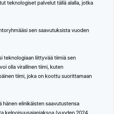
 teknologiset palvelut tällä alalla, jotka
ohtoryhmääsi sen saavutuksista vuoden
 teknologiaan liittyvää tiimiä sen
 olla virallinen tiimi, kuten
ilapäinen tiimi, joka on koottu suorittamaan
öä hänen elinikäisten saavutustensa
sta kelpoisuusajanjaksoa (vuoden 2024