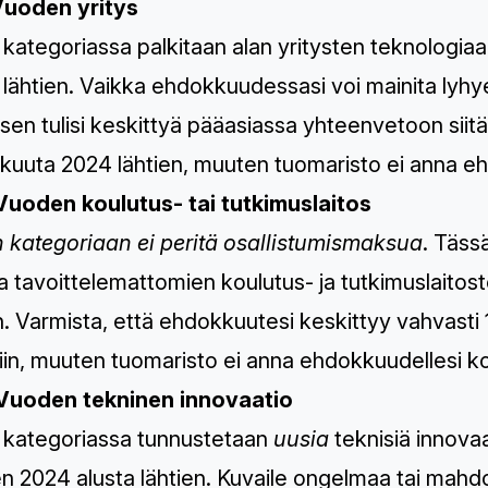
Vuoden yritys
kategoriassa palkitaan alan yritysten teknologia
 lähtien. Vaikka ehdokkuudessasi voi mainita lyh
sen tulisi keskittyä pääasiassa yhteenvetoon siitä
kuuta 2024 lähtien, muuten tuomaristo ei anna e
Vuoden koulutus- tai tutkimuslaitos
 kategoriaan ei peritä osallistumismaksua
. Täss
a tavoittelemattomien koulutus- ja tutkimuslaito
n. Varmista, että ehdokkuutesi keskittyy vahvasti
siin, muuten tuomaristo ei anna ehdokkuudellesi 
Vuoden tekninen innovaatio
 kategoriassa tunnustetaan
uusia
teknisiä innovaat
 2024 alusta lähtien. Kuvaile ongelmaa tai mahdol