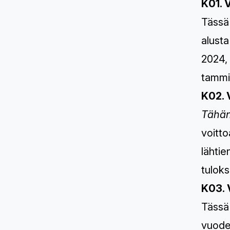
K01. 
Tässä 
alusta
2024, 
tammi
K02. 
Tähän
voitto
lähtie
tulok
K03. 
Tässä
vuoden