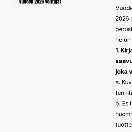
Vuoden 2026 voittajat
Vuode
2026 p
perust
ne on 
1. Ki
saavu
joka 
a. Kuv
(enin
b. Esi
huomio
tuotte