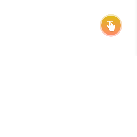
Naročite se na naše e-novice
Najboljši način, da ostajate na tekočem z roki, podaljšanji in
novostmi v programu, je, da se naročite na naš brezplačen
tedenski e-bilten.