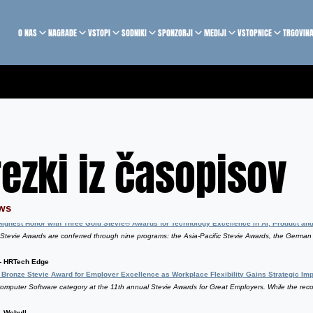
O NAS
NAGRADE
VSTOPI
SODNIKI
SPONZORJI
MEDIJI
VSTOPNICE
TRGOVIN
rezki iz časopisov