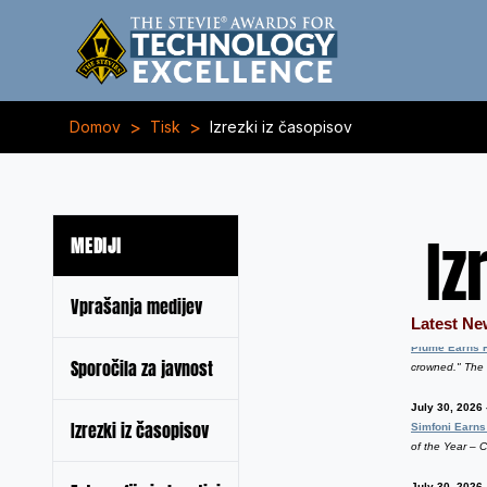
>
>
Domov
Tisk
Izrezki iz časopisov
Iz
MEDIJI
Vprašanja medijev
Sporočila za javnost
Izrezki iz časopisov