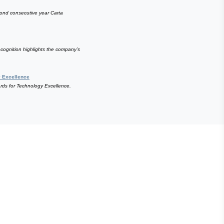
E STEVIE® AWARDS
onsor
ntact Us
quest Your Entry Kit