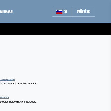
SL
Prijavi se
A
WEBINARJI