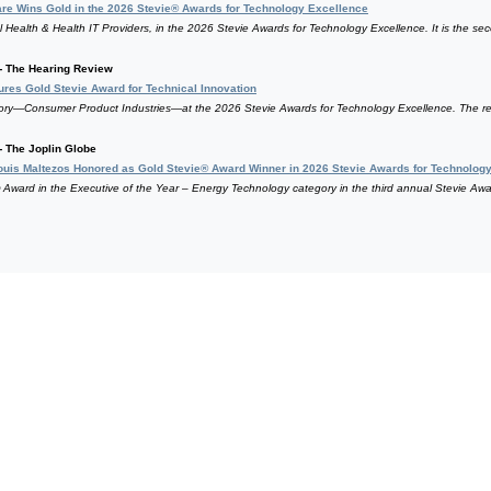
TH
Sp
Co
Re