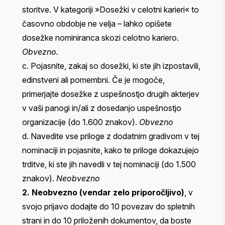
storitve. V kategoriji »Dosežki v celotni karieri« to
časovno obdobje ne velja – lahko opišete
dosežke nominiranca skozi celotno kariero.
Obvezno.
c. Pojasnite, zakaj so dosežki, ki ste jih izpostavili,
edinstveni ali pomembni. Če je mogoče,
primerjajte dosežke z uspešnostjo drugih akterjev
v vaši panogi in/ali z dosedanjo uspešnostjo
organizacije (do 1.600 znakov).
Obvezno
d. Navedite vse priloge z dodatnim gradivom v tej
nominaciji in pojasnite, kako te priloge dokazujejo
trditve, ki ste jih navedli v tej nominaciji (do 1.500
znakov).
Neobvezno
2. Neobvezno (vendar zelo priporočljivo)
, v
svojo prijavo dodajte do 10 povezav do spletnih
strani in do 10 priloženih dokumentov, da boste