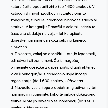
katere želite opozoriti žirijo (do 1.600 znakov). ​​V
kategorijah novih izdelkov in storitev opišite
značilnosti, funkcije, prednosti in novost izdelka ali
storitve. V kategoriji »Dosežki v celotni karieri« to
časovno obdobje ne velja – lahko opišete
dosežke nominiranca skozi celotno kariero.
Obvezno.
c. Pojasnite, zakaj so dosežki, ki ste jih izpostavili,
edinstveni ali pomembni. Če je mogoče,
primerjajte dosežke z uspešnostjo drugih akterjev
v vaši panogi in/ali z dosedanjo uspešnostjo
organizacije (do 1.600 znakov).
Obvezno
d. Navedite vse priloge z dodatnim gradivom v tej
nominaciji in pojasnite, kako te priloge dokazujejo
trditve, ki ste jih navedli v tej nominaciji (do 1.500
znakov).
Neobvezno