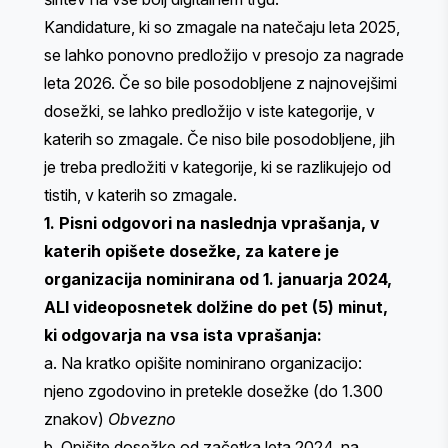
Kandidature, ki so zmagale na natečaju leta 2025,
se lahko ponovno predložijo v presojo za nagrade
leta 2026. Če so bile posodobljene z najnovejšimi
dosežki, se lahko predložijo v iste kategorije, v
katerih so zmagale. Če niso bile posodobljene, jih
je treba predložiti v kategorije, ki se razlikujejo od
tistih, v katerih so zmagale.
1. Pisni odgovori na naslednja vprašanja, v
katerih opišete dosežke, za katere je
organizacija nominirana od 1. januarja 2024,
ALI videoposnetek dolžine do pet (5) minut,
ki odgovarja na vsa ista vprašanja:
a. Na kratko opišite nominirano organizacijo:
njeno zgodovino in pretekle dosežke (do 1.300
znakov)
Obvezno
b. Opišite dosežke od začetka leta 2024, na