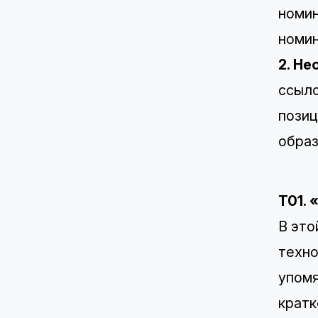
номин
номин
2. Н
ссыло
позиц
образ
T01.
В это
техно
упомя
кратк