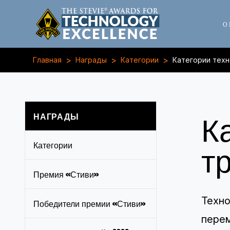
О
>
>
>
Главная
Награды
Категории
Категории техн
К
НАГРАДЫ
т
Категории
Премия «Стиви»
Техно
Победители премии «Стиви»
перем