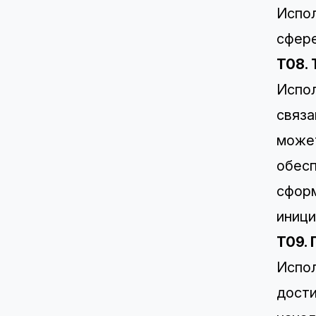
Испол
сфере
T08.
Испол
связа
может
обесп
сформ
иници
T09.
Испол
дости