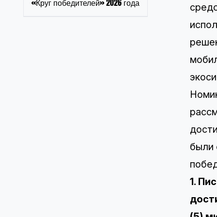
«Круг победителей» 2026 года
средс
испол
решен
мобил
экоси
Номин
рассм
дости
были 
побед
1. П
дост
(5) м