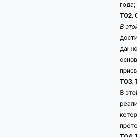
года;
T02.
В это
дости
данно
основ
присв
T03. 
В это
реали
котор
проте
T04.