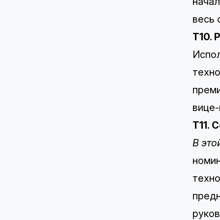
начал
весь 
T10. 
Испол
техно
преми
вице-
T11. 
В это
номи
техно
пред
руков