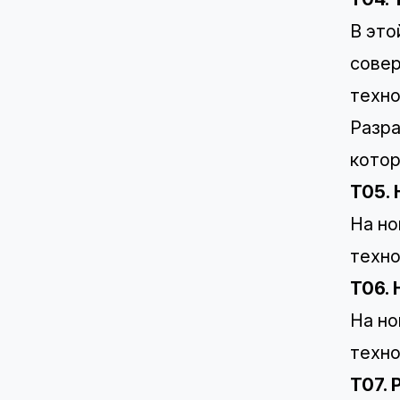
В это
совер
техно
Разра
котор
T05.
На но
техно
T06. 
На но
техно
T07.