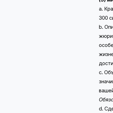
a. Кр
300 
b. Оп
жюри 
особе
жизне
дости
c. Об
значи
вашей
Обяз
d. Сд