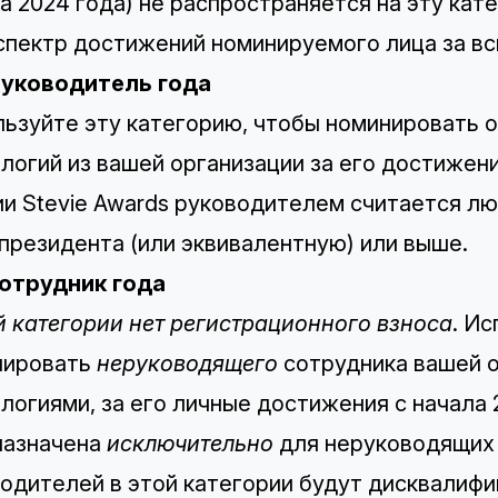
а 2024 года) не распространяется на эту кат
спектр достижений номинируемого лица за вс
Руководитель года
ьзуйте эту категорию, чтобы номинировать 
логий из вашей организации за его достижени
и Stevie Awards руководителем считается л
президента (или эквивалентную) или выше.
Сотрудник года
й категории нет регистрационного взноса
. И
нировать
неруководящего
сотрудника вашей о
логиями, за его личные достижения с начала 
назначена
исключительно
для неруководящих 
одителей в этой категории будут дисквалиф