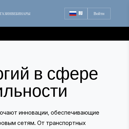
RU
Войти
ГАЗИН
ВЕБИНАРЫ
огий в сфере
ильности
лючают инновации, обеспечивающие
ровым сетям. От транспортных