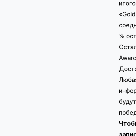
итого
«Gold
средн
% ост
Остал
Award
Досто
Любая
инфор
будут
побед
Чтоб
запис