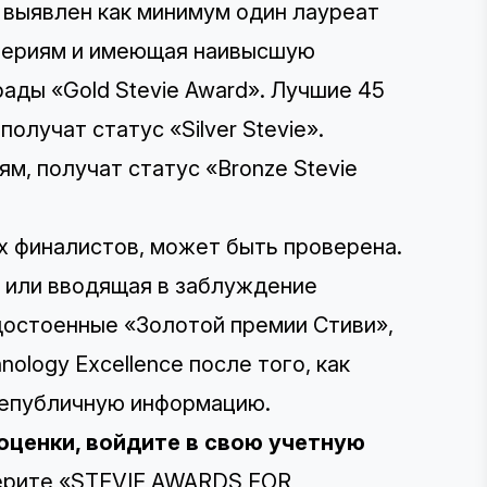
т выявлен как минимум один лауреат
ритериям и имеющая наивысшую
ады «Gold Stevie Award». Лучшие 45
лучат статус «Silver Stevie».
м, получат статус «Bronze Stevie
х финалистов, может быть проверена.
я или вводящая в заблуждение
достоенные «Золотой премии Стиви»,
nology Excellence после того, как
непубличную информацию.
 оценки,
войдите в свою учетную
ерите «STEVIE AWARDS FOR