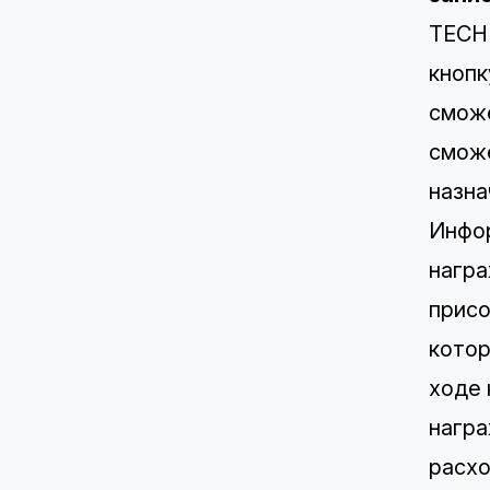
TECH
кнопк
сможе
сможе
назна
Инфор
награ
присо
котор
ходе 
награ
расхо