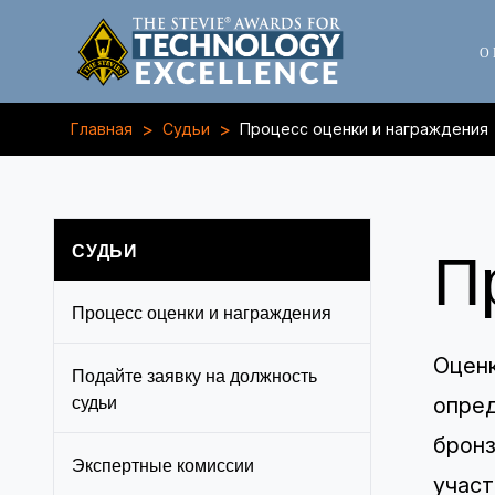
О
>
>
Главная
Судьи
Процесс оценки и награждения
П
СУДЬИ
Процесс оценки и награждения
Оценк
Подайте заявку на должность
судьи
опред
бронз
Экспертные комиссии
участ