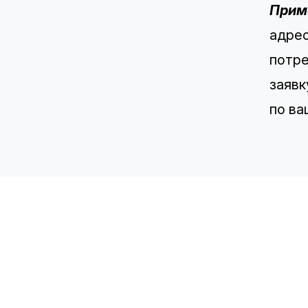
Прим
адрес
потре
заявк
по ва