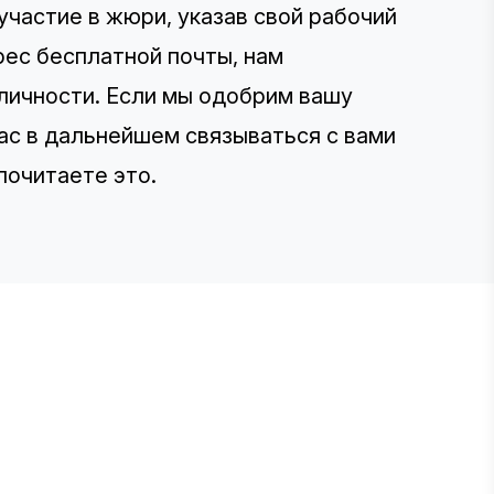
частие в жюри, указав свой рабочий
рес бесплатной почты, нам
личности. Если мы одобрим вашу
нас в дальнейшем связываться с вами
почитаете это.
E STEVIE® AWARDS
onsor
ntact Us
quest Your Entry Kit