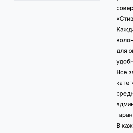
совер
«Стив
Кажда
волон
для о
удобн
Все з
катег
средн
админ
гаран
В каж