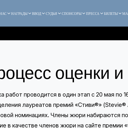
 НАС
НАГРАДЫ
ВВОД
СУДЬИ
СПОНСОРЫ
ПРЕССА
БИЛЕТЫ
МА
роцесс оценки и
а работ проводится в один этап с 20 мая по 1
еления лауреатов премий «Стиви®» (Stevie® 
овой номинациях. Члены жюри набираются по 
ие в качестве членов жюри на сайте премии 