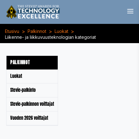
>
>
>
Etusivu
Palkinnot
Luokat
Liikenne- ja liikkuvuusteknologian kategoriat
PALKINNOT
Luokat
Stevie-palkinto
Stevie-palkinnon voittajat
Vuoden 2026 voittajat