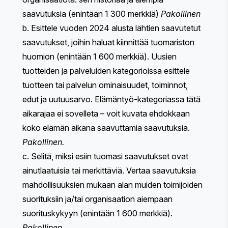
saavutuksia (enintään 1 300 merkkiä)
Pakollinen
b. Esittele vuoden 2024 alusta lähtien saavutetut
saavutukset, joihin haluat kiinnittää tuomariston
huomion (enintään 1 600 merkkiä). ​​Uusien
tuotteiden ja palveluiden kategorioissa esittele
tuotteen tai palvelun ominaisuudet, toiminnot,
edut ja uutuusarvo. Elämäntyö-kategoriassa tätä
aikarajaa ei sovelleta – voit kuvata ehdokkaan
koko elämän aikana saavuttamia saavutuksia.
Pakollinen.
c. Selitä, miksi esiin tuomasi saavutukset ovat
ainutlaatuisia tai merkittäviä. Vertaa saavutuksia
mahdollisuuksien mukaan alan muiden toimijoiden
suorituksiin ja/tai organisaation aiempaan
suorituskykyyn (enintään 1 600 merkkiä).
Pakollinen