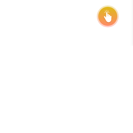
Abonner på vårt nyhetsbrev
Den beste måten å holde seg oppdatert på frister,
forlengelser og programoppdateringer er å abonnere på
vårt gratis, ukentlige nyhetsbrev.