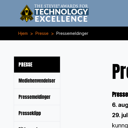
>
>
Hjem
Presse
Pressemeldinger
Pr
PRESSE
Mediehenvendelser
Presse
Pressemeldinger
6. au
Presseklipp
29. ju
kunng