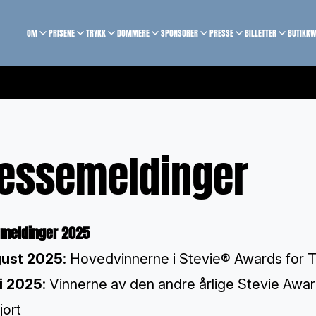
OM
PRISENE
TRYKK
DOMMERE
SPONSORER
PRESSE
BILLETTER
BUTIKK
W
essemeldinger
meldinger 2025
gust 2025
:
Hovedvinnerne i Stevie® Awards for T
li 2025
:
Vinnerne av den andre årlige Stevie Awa
jort