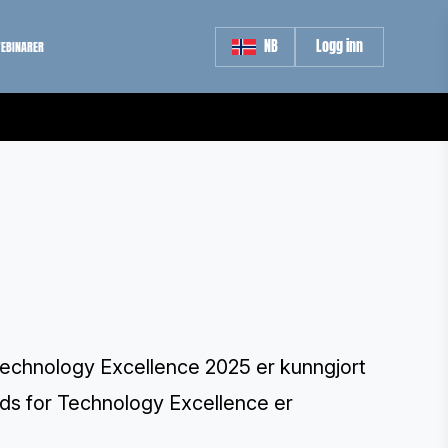
NB
Logg inn
EBINARER
echnology Excellence 2025 er kunngjort
rds for Technology Excellence er