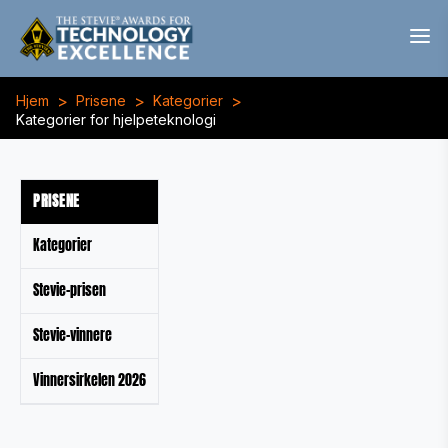
>
>
>
Hjem
Prisene
Kategorier
Kategorier for hjelpeteknologi
PRISENE
Kategorier
Stevie-prisen
Stevie-vinnere
Vinnersirkelen 2026