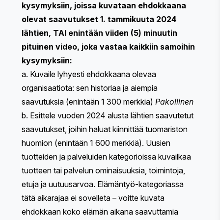
kysymyksiin, joissa kuvataan ehdokkaana
olevat saavutukset 1. tammikuuta 2024
lähtien, TAI enintään viiden (5) minuutin
pituinen video, joka vastaa kaikkiin samoihin
kysymyksiin:
a. Kuvaile lyhyesti ehdokkaana olevaa
organisaatiota: sen historiaa ja aiempia
saavutuksia (enintään 1 300 merkkiä)
Pakollinen
b. Esittele vuoden 2024 alusta lähtien saavutetut
saavutukset, joihin haluat kiinnittää tuomariston
huomion (enintään 1 600 merkkiä). ​​Uusien
tuotteiden ja palveluiden kategorioissa kuvailkaa
tuotteen tai palvelun ominaisuuksia, toimintoja,
etuja ja uutuusarvoa. Elämäntyö-kategoriassa
tätä aikarajaa ei sovelleta – voitte kuvata
ehdokkaan koko elämän aikana saavuttamia