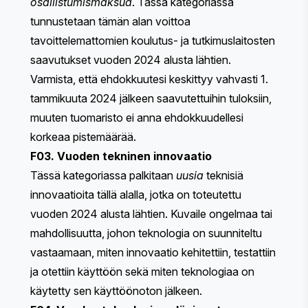
osallistumismaksua
. Tässä kategoriassa
tunnustetaan tämän alan voittoa
tavoittelemattomien koulutus- ja tutkimuslaitosten
saavutukset vuoden 2024 alusta lähtien.
Varmista, että ehdokkuutesi keskittyy vahvasti 1.
tammikuuta 2024 jälkeen saavutettuihin tuloksiin,
muuten tuomaristo ei anna ehdokkuudellesi
korkeaa pistemäärää.
F03. Vuoden tekninen innovaatio
Tässä kategoriassa palkitaan
uusia
teknisiä
innovaatioita tällä alalla, jotka on toteutettu
vuoden 2024 alusta lähtien. Kuvaile ongelmaa tai
mahdollisuutta, johon teknologia on suunniteltu
vastaamaan, miten innovaatio kehitettiin, testattiin
ja otettiin käyttöön sekä miten teknologiaa on
käytetty sen käyttöönoton jälkeen.