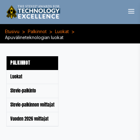
>
>
>
Etusivu
Palkinnot
Luokat
Apuvälineteknologian luokat
PALKINNOT
Luokat
Stevie-palkinto
Stevie-palkinnon voittajat
Vuoden 2026 voittajat