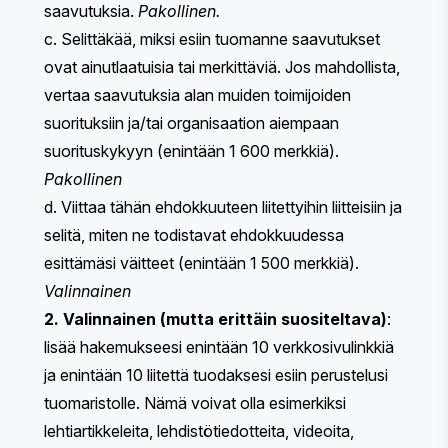
saavutuksia.
Pakollinen.
c. Selittäkää, miksi esiin tuomanne saavutukset
ovat ainutlaatuisia tai merkittäviä. Jos mahdollista,
vertaa saavutuksia alan muiden toimijoiden
suorituksiin ja/tai organisaation aiempaan
suorituskykyyn (enintään 1 600 merkkiä).
Pakollinen
d. Viittaa tähän ehdokkuuteen liitettyihin liitteisiin ja
selitä, miten ne todistavat ehdokkuudessa
esittämäsi väitteet (enintään 1 500 merkkiä).
Valinnainen
2. Valinnainen (mutta erittäin suositeltava)
:
lisää hakemukseesi enintään 10 verkkosivulinkkiä
ja enintään 10 liitettä tuodaksesi esiin perustelusi
tuomaristolle. Nämä voivat olla esimerkiksi
lehtiartikkeleita, lehdistötiedotteita, videoita,