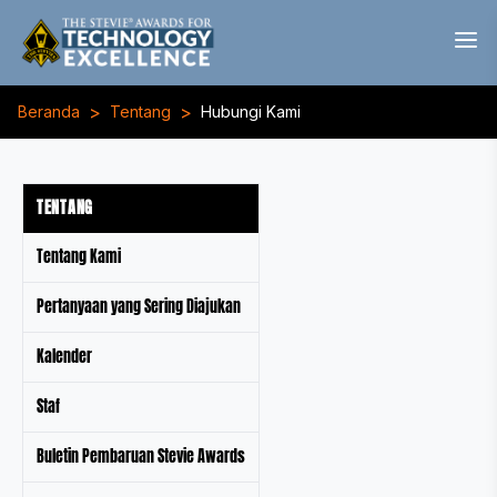
>
>
Beranda
Tentang
Hubungi Kami
TENTANG
Tentang Kami
Pertanyaan yang Sering Diajukan
Kalender
Staf
Buletin Pembaruan Stevie Awards