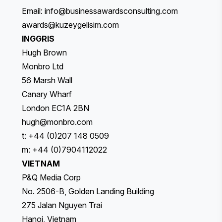
Email:
info@businessawardsconsulting.com
awards@kuzeygelisim.com
INGGRIS
Hugh Brown
Monbro Ltd
56 Marsh Wall
Canary Wharf
London EC1A 2BN
hugh@monbro.com
t: +44 (0)207 148 0509
m: +44 (0)7904112022
VIETNAM
P&Q Media Corp
No. 2506-B, Golden Landing Building
275 Jalan Nguyen Trai
Hanoi, Vietnam