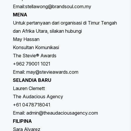
Email:
stellawong@brandsoul.com.my
MENA
Untuk pertanyaan dari organisasi di Timur Tengah
dan Afrika Utara, silakan hubungi
May Hassan
Konsultan Komunikasi
The Stevie® Awards
+962 79001 1021
Email:
may@stevieawards.com
SELANDIA BARU
Lauren Clemett
The Audacious Agency
+61 0478718041
Email:
admin@theaudaciousagency.com
FILIPINA
Sara Alvarez