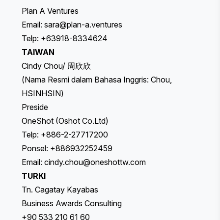
Plan A Ventures
Email:
sara@plan-a.ventures
Telp: +63918-8334624
TAIWAN
Cindy Chou/ 周欣欣
(Nama Resmi dalam Bahasa Inggris: Chou,
HSINHSIN)
Preside
OneShot (Oshot Co.Ltd)
Telp: +886-2-27717200
Ponsel: +886932252459
Email:
cindy.chou@oneshottw.com
TURKI
Tn. Cagatay Kayabas
Business Awards Consulting
+90 533 210 61 60