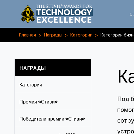
О
>
>
>
Главная
Награды
Категории
Категории бизн
К
НАГРАДЫ
Категории
Под б
Премия «Стиви»
помог
Победители премии «Стиви»
сотру
устро