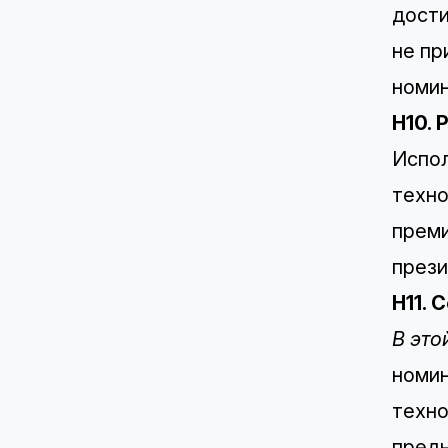
дости
не пр
номин
H10. 
Испол
техно
преми
прези
H11. 
В это
номи
техно
пред