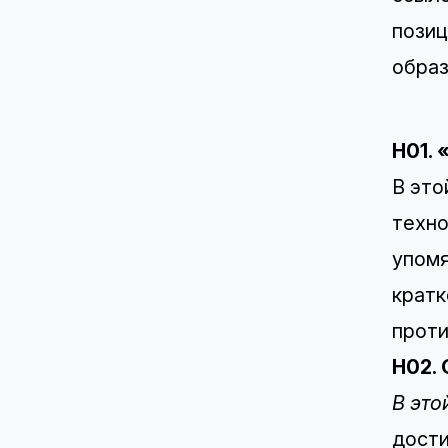
позиц
образ
H01.
В это
техно
упомя
кратк
проти
H02.
В это
дости