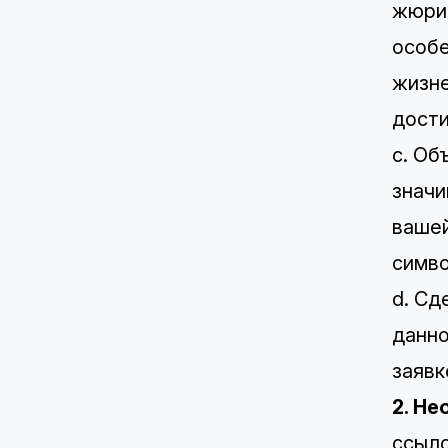
жюри 
особе
жизне
дости
c. Об
значи
вашей
симво
d. Сд
данно
заявк
2. Н
ссыло