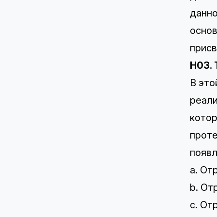
данно
основ
присв
H03.
В это
реали
котор
проте
появл
a. От
b. От
c. От