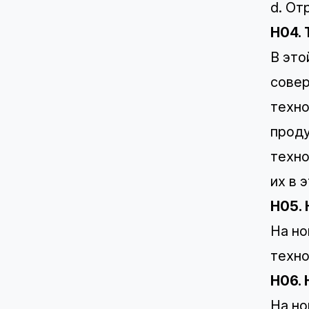
d. От
H04.
В это
совер
техно
проду
техно
их в 
H05.
На но
техно
H06. 
На но