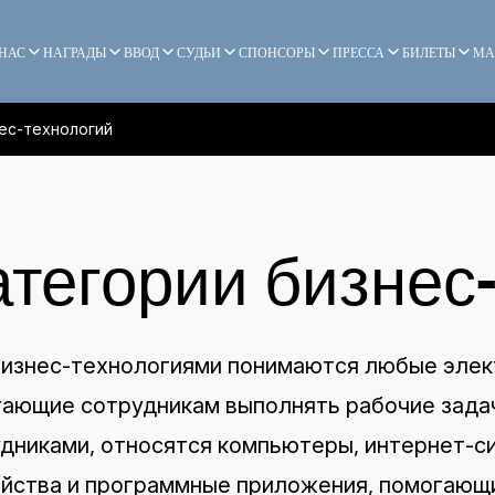
 НАС
НАГРАДЫ
ВВОД
СУДЬИ
СПОНСОРЫ
ПРЕССА
БИЛЕТЫ
МА
ес-технологий
атегории бизнес
изнес-технологиями понимаются любые элек
ающие сотрудникам выполнять рабочие задач
дниками, относятся компьютеры, интернет-с
йства и программные приложения, помогающи