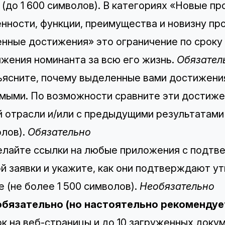
(до 1 600 символов). ​​В категориях «Новые п
нности, функции, преимущества и новизну про
нные достижения» это ограничение по сроку
жения номинанта за всю его жизнь.
Обязател
ъясните, почему выделенные вами достижени
мыми. По возможности сравните эти достиже
 отрасли и/или с предыдущими результатами 
лов).
Обязательно
елайте ссылки на любые приложения с подт
й заявки и укажите, как они подтверждают у
е (не более 1 500 символов).
Необязательно
еобязательно (но настоятельно рекомендуе
к на веб-страницы и до 10 загруженных доку