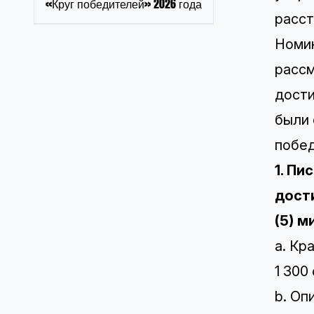
«Круг победителей» 2026 года
расст
Номин
рассм
дости
были 
побед
1. П
дост
(5) м
a. Кр
1 300
b. Оп