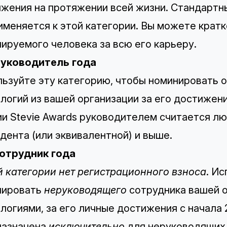
жения на протяжении всей жизни. Стандартны
именяется к этой категории. Вы можете крат
ируемого человека за всю его карьеру.
Руководитель года
ьзуйте эту категорию, чтобы номинировать 
логий из вашей организации за его достижени
и Stevie Awards руководителем считается л
дента (или эквивалентной) и выше.
Сотрудник года
й категории нет регистрационного взноса
. И
нировать
неруководящего
сотрудника вашей о
логиями, за его личные достижения с начала 
назначена
исключительно
для неруководящих 