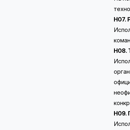
техно
H07.
Испол
коман
H08.
Испол
орган
офици
неофи
конкр
H09.
Испол