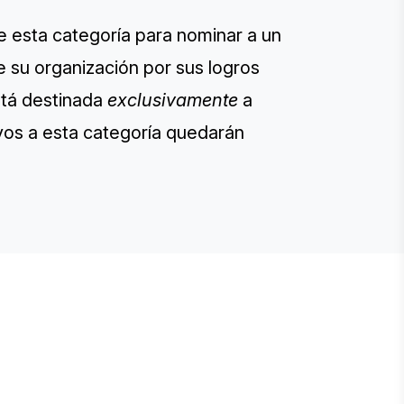
ice esta categoría para nominar a un
e su organización por sus logros
stá destinada
exclusivamente
a
vos a esta categoría quedarán
E STEVIE® AWARDS
onsor
ntact Us
quest Your Entry Kit