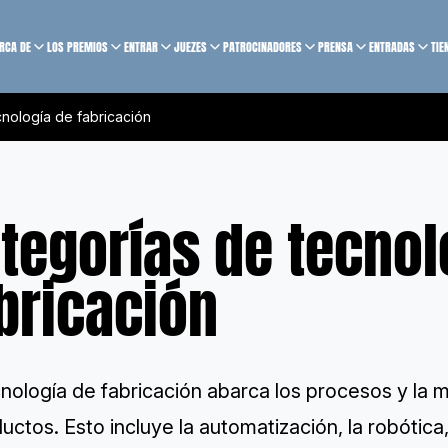
RCA DE
LOS PREMIOS
ENTRAR
JUEZES
PATROCINADORES
PRENSA
ENTRADAS
TIE
nología de fabricación
tegorías de tecnol
bricación
nología de fabricación abarca los procesos y la m
uctos. Esto incluye la automatización, la robótica,