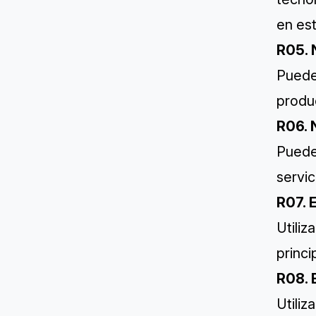
en est
R05. 
Puede
produc
R06. 
Puede
servic
R07. 
Utiliz
princi
R08. 
Utiliz