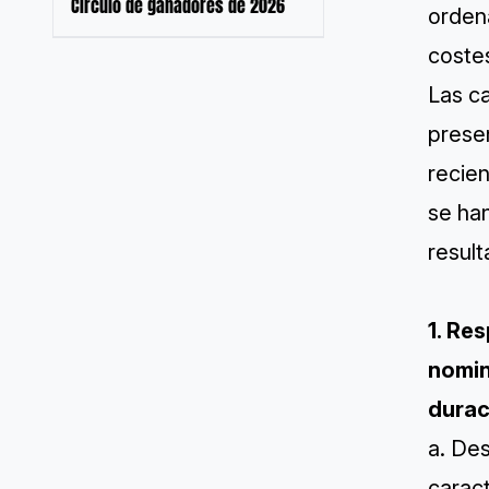
Círculo de ganadores de 2026
orden
costes
Las c
presen
recien
se han
resul
1. Re
nomin
durac
a. Des
carac