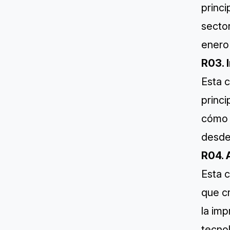
princi
sector
enero 
R03. 
Esta 
princi
cómo s
desde
R04. 
Esta 
que cr
la im
tecno