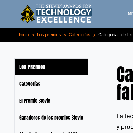
ACE
>
>
>
Inicio
Los premios
Categorías
Categorías de tec
Ca
LOS PREMIOS
fa
Categorías
El Premio Stevie
La tec
Ganadores de los premios Stevie
y prod