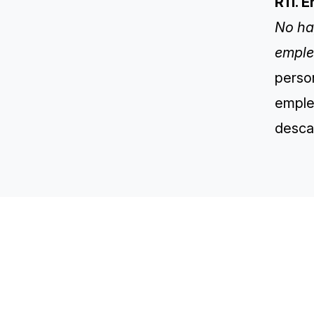
R11. 
No ha
emple
perso
emple
descal