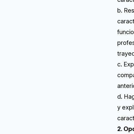
b. Res
caract
funcio
profes
trayec
c. Exp
compar
anteri
d. Hag
y expl
carac
2. Op