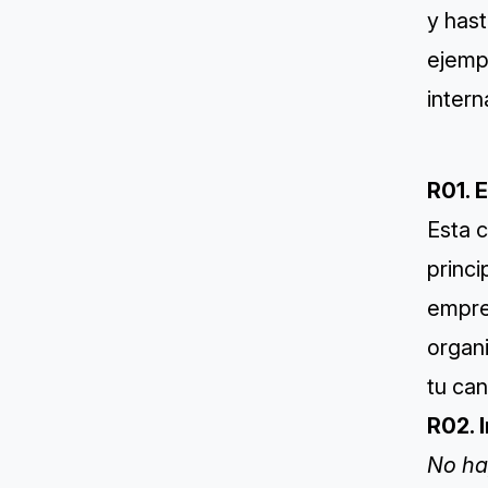
y hast
ejemp
inter
R01. 
Esta 
princ
empre
organi
tu can
R02. 
No ha