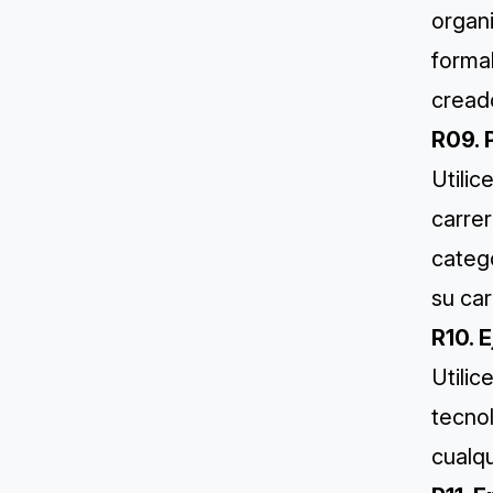
organ
forma
creado
R09. 
Utilic
carrer
catego
su car
R10. 
Utilic
tecnol
cualqu