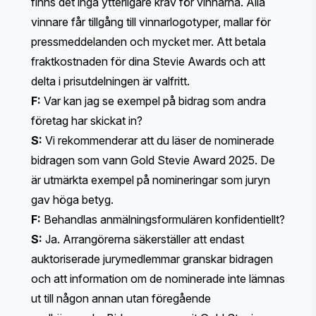
finns det inga ytterligare krav för vinnarna. Alla
vinnare får tillgång till vinnarlogotyper, mallar för
pressmeddelanden och mycket mer. Att betala
fraktkostnaden för dina Stevie Awards och att
delta i prisutdelningen är valfritt.
F:
Var kan jag se exempel på bidrag som andra
företag har skickat in?
S:
Vi rekommenderar att du läser
de nominerade
bidragen som vann Gold Stevie Award 2025
. De
är utmärkta exempel på nomineringar som juryn
gav höga betyg.
F:
Behandlas anmälningsformulären konfidentiellt?
S:
Ja. Arrangörerna säkerställer att endast
auktoriserade jurymedlemmar granskar bidragen
och att information om de nominerade inte lämnas
ut till någon annan utan föregående