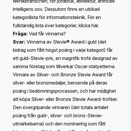
teknikbranschen, för jordbruk, arkitektur, artificiell
intelligens osv. Dessutom finns en utökad
kategorilista för informationsteknik. För en
fullständig lista över kategorier,
klicka här
.
Fråga:
Vad får vinnarna?
Svar:
Vinnarna av
Stevie® Award
i guld (det
bidrag som fått högst poäng i varje kategori) får
ett guld-Stevie-pris, en magnifik trofé designad av
samma företag som tillverkar Oscar-statyetterna.
Vinnare av Silver- och Bronze Stevie Award får
silver- eller bronsmedaljer, beroende på deras
poäng i bedömningsprocessen, och har möjlighet
att köpa Silver- eller Bronze Stevie Award-troféer.
Den övergripande vinnaren (det totala antalet
poäng från guld-, silver- och brons-Stevie-
utmärkelserna) och den nominering som fått