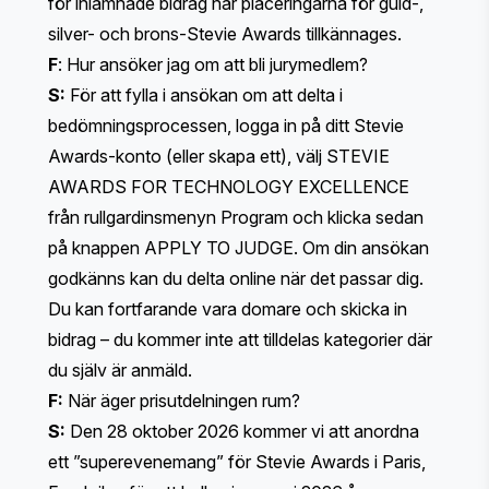
för inlämnade bidrag när placeringarna för guld-,
silver- och brons-Stevie Awards tillkännages.
F
: Hur ansöker jag om att bli jurymedlem?
S:
För att fylla i ansökan om att delta i
bedömningsprocessen,
logga in på ditt Stevie
Awards-konto (eller skapa ett)
, välj STEVIE
AWARDS FOR TECHNOLOGY EXCELLENCE
från rullgardinsmenyn Program och klicka sedan
på knappen APPLY TO JUDGE. Om din ansökan
godkänns kan du delta online när det passar dig.
Du kan fortfarande vara domare och skicka in
bidrag – du kommer inte att tilldelas kategorier där
du själv är anmäld.
F:
När äger prisutdelningen rum?
S:
Den 28 oktober 2026 kommer vi att anordna
ett ”superevenemang” för Stevie Awards i Paris,