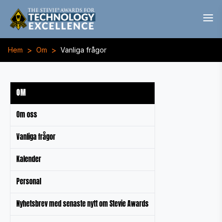
>
>
Hem
Om
Vanliga frågor
OM
Om oss
Vanliga frågor
Kalender
Personal
Nyhetsbrev med senaste nytt om Stevie Awards