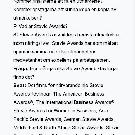
Kommer finalisterna att få en utmärkelse?
Kommer pristagarna att kunna köpa en kopia av
utmärkelsen?
F:
Vad är Stevie Awards?
S:
Stevie Awards är världens främsta utmärkelser
inom näringslivet. Stevie Awards har som mål att
uppmärksamma och öka allmänhetens
medvetenhet om excellens på arbetsplatsen.
Fråga:
Hur många olika Stevie Awards-tävlingar
finns det?
Svar:
Det finns för närvarande nio Stevie
Awards-tävlingar:
The American Business
Awards
®,
The International Business Awards®
,
Stevie Awards for Women in Business
,
Asia-
Pacific Stevie Awards
,
German Stevie Awards
,
Middle East & North Africa Stevie Awards
,
Stevie