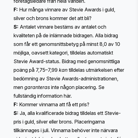
företagsledare från hela världen.
F:
Hur många vinnare av Stevie Awards i guld,
silver och brons kommer det att bli?
S:
Antalet vinnare bestäms av antalet och
kvaliteten på de inlämnade bidragen. Alla bidrag
som får ett genomsnittsbetyg på minst 8,0 av 10
möjliga, oavsett kategori, tilldelas automatiskt
Stevie Award-status. Bidrag med genomsnittliga
poäng på 7,75–7,99
kan
tilldelas utmärkelsen efter
bedömning av Stevie Awards-administrationen,
men
garanteras
inte någon placering.
Se
fullständig information här
.
F:
Kommer vinnarna att få ett pris?
S:
Ja, alla kvalificerade bidrag tilldelas ett Stevie-
pris i guld, silver eller brons. Placeringarna
tillkännages i juli. Vinnarna behöver inte närvara