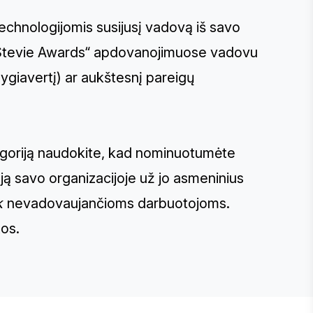
echnologijomis susijusį vadovą iš savo
 „Stevie Awards“ apdovanojimuose vadovu
lygiavertį) ar aukštesnį pareigų
egoriją naudokite, kad nominuotumėte
ją savo organizacijoje už jo asmeninius
k
nevadovaujančioms darbuotojoms.
tos.
E STEVIE® AWARDS