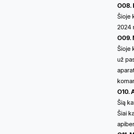
O08.
Šioje
2024 
O09. 
Šioje 
už pa
apara
komand
O10. 
Šią k
Šiai k
apibe