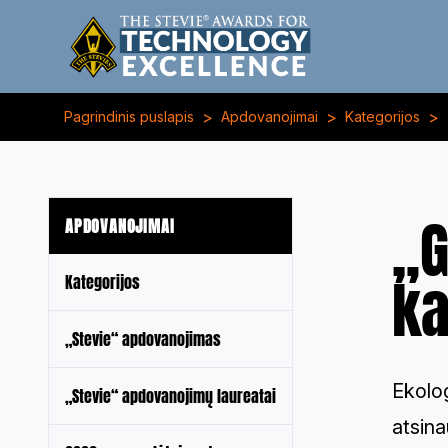
>
>
>
Pagrindinis puslapis
Apdovanojimai
Kategorijos
„G
APDOVANOJIMAI
ka
Kategorijos
„Stevie“ apdovanojimas
Ekolog
„Stevie“ apdovanojimų laureatai
atsina