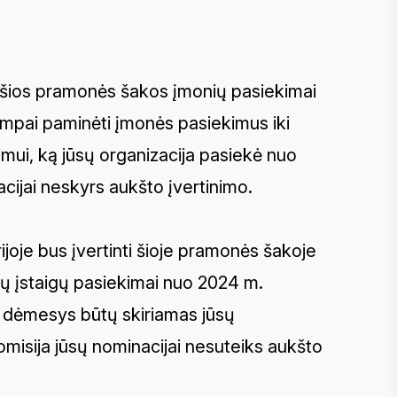
ję šios pramonės šakos įmonių pasiekimai
umpai paminėti įmonės pasiekimus iki
imui, ką jūsų organizacija pasiekė nuo
acijai neskyrs aukšto įvertinimo.
rijoje bus įvertinti šioje pramonės šakoje
mų įstaigų pasiekimai nuo 2024 m.
as dėmesys būtų skiriamas jūsų
omisija jūsų nominacijai nesuteiks aukšto