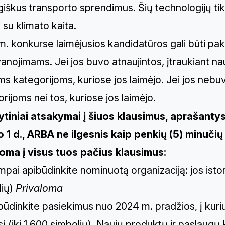
iškus transporto sprendimus. Šių technologijų tik
 su klimato kaita.
. konkurse laimėjusios kandidatūros gali būti pak
nojimams. Jei jos buvo atnaujintos, įtraukiant nau
s kategorijoms, kuriose jos laimėjo. Jei jos nebuvo
rijoms nei tos, kuriose jos laimėjo.
šytiniai atsakymai į šiuos klausimus, aprašan
o 1 d., ARBA ne ilgesnis kaip penkių (5) minuči
oma į visus tuos pačius klausimus:
mpai apibūdinkite nominuotą organizaciją: jos istor
lių)
Privaloma
būdinkite pasiekimus nuo 2024 m. pradžios, į kuriu
 (iki 1 600 simbolių). ​​Naujų produktų ir paslaug