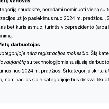
Metų vadovas
tegoriją naudokite, norėdami nominuoti vieną su t
izacijos už jo pasiekimus nuo 2024 m. pradžios.
as bet kuris asmuo, turintis viceprezidento (arba 
inimą.
Metų darbuotojas
kategorijoje nėra registracijos mokesčio
. Šią kat
ovaujančią
su technologijomis susijusią darbuoto
imus nuo 2024 m. pradžios. Ši kategorija skirta
ti
 nominacijos šioje kategorijoje bus diskvalifikuo
TH