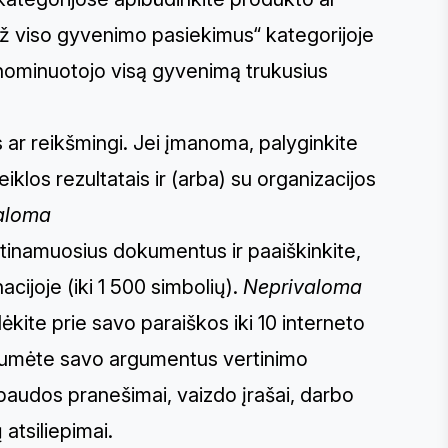
Už viso gyvenimo pasiekimus“ kategorijoje
i nominuotojo visą gyvenimą trukusius
ūs ar reikšmingi. Jei įmanoma, palyginkite
klos rezultatais ir (arba) su organizacijos
aloma
irtinamuosius dokumentus ir paaiškinkite,
acijoje (iki 1 500 simbolių).
Neprivaloma
ėkite prie savo paraiškos iki 10 interneto
stumėte savo argumentus vertinimo
 spaudos pranešimai, vaizdo įrašai, darbo
 atsiliepimai.