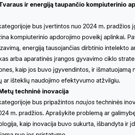
Tvaraus ir energiją taupančio kompiuterinio 
kategorijoje bus įvertintos nuo 2024 m. pradžios į
na kompiuterinio apdorojimo poveikį aplinkai. Pa
zavimą, energiją tausojančias dirbtinio intelekto 
kas arba aparatinės įrangos gyvavimo ciklo strate
nes, kaip jos buvo įgyvendintos, ir išmatuojamą 
ų ar išteklių naudojimo efektyvumo atžvilgiu.
Metų techninė inovacija
kategorijoje bus pripažintos
naujos
techninės inov
24 m. pradžios. Aprašykite problemą ar galimybę,
logija, kaip inovacija buvo sukurta, išbandyta ir į
jama nuo jos pristatymo.