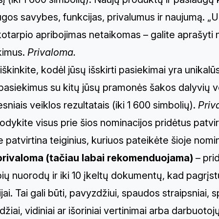
gos savybes, funkcijas, privalumus ir naujumą. „
ikotarpio apribojimas netaikomas – galite aprašyt
kimus.
Privaloma.
iškinkite, kodėl jūsų išskirti pasiekimai yra unikal
pasiekimus su kitų jūsų pramonės šakos dalyvių vei
sniais veiklos rezultatais (iki 1 600 simbolių).
Priv
odykite visus prie šios nominacijos pridėtus patv
ie patvirtina teiginius, kuriuos pateikėte šioje nomin
privaloma (tačiau labai rekomenduojama)
– prid
ių nuorodų ir iki 10 įkeltų dokumentų, kad pagrį
jai. Tai gali būti, pavyzdžiui, spaudos straipsniai,
žiai, vidiniai ar išoriniai vertinimai arba darbuotojų