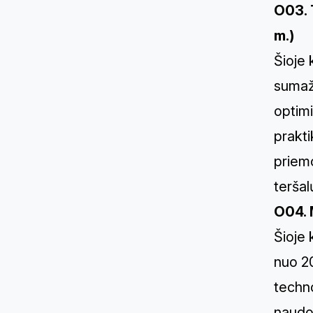
O03. 
m.)
Šioje 
sumaži
optimi
prakti
priemo
teršal
O04. 
Šioje 
nuo 20
techno
naudo