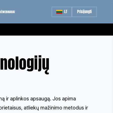
LT
Prisijungti
VĖ
WEBINARAI
nologijų
umą ir aplinkos apsaugą. Jos apima
 prietaisus, atliekų mažinimo metodus ir