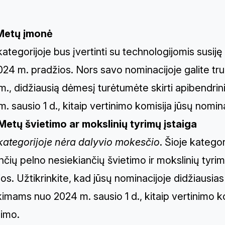
Metų įmonė
kategorijoje bus įvertinti su technologijomis susi
24 m. pradžios. Nors savo nominacijoje galite tr
., didžiausią dėmesį turėtumėte skirti apibendrin
. sausio 1 d., kitaip vertinimo komisija jūsų nomin
Metų švietimo ar mokslinių tyrimų įstaiga
 kategorijoje nėra dalyvio mokesčio
. Šioje katego
nčių pelno nesiekiančių švietimo ir mokslinių tyri
os. Užtikrinkite, kad jūsų nominacijoje didžiausi
imams nuo 2024 m. sausio 1 d., kitaip vertinimo k
nimo.