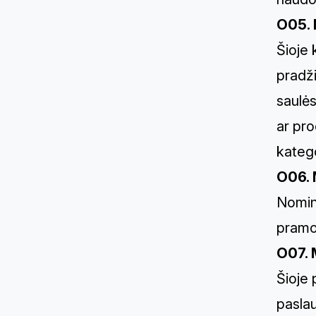
O05. 
Šioje 
pradži
saulės
ar pro
katego
O06. 
Nominu
pramo
O07. 
Šioje 
paslau