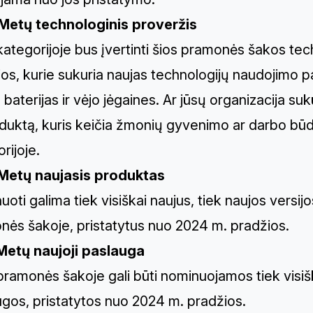
Metų technologinis proveržis
kategorijoje bus įvertinti šios pramonės šakos tec
os, kurie sukuria naujas technologijų naudojimo 
 baterijas ir vėjo jėgaines. Ar jūsų organizacija s
duktą, kuris keičia žmonių gyvenimo ar darbo būdą?
rijoje.
Metų naujasis produktas
oti galima tiek visiškai naujus, tiek naujos versij
nės šakoje, pristatytus nuo 2024 m. pradžios.
Metų naujoji paslauga
pramonės šakoje gali būti nominuojamos tiek visišk
gos, pristatytos nuo 2024 m. pradžios.