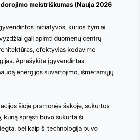
apdorojimo meistriškumas (Nauja 2026
gyvendintos iniciatyvos, kurios žymiai
vyzdžiai gali apimti duomenų centrų
architektūras, efektyvias kodavimo
gijas. Aprašykite įgyvendintas
naudą energijos suvartojimo, išmetamųjų
acijos šioje pramonės šakoje, sukurtos
 kurią spręsti buvo sukurta ši
diegta, bei kaip ši technologija buvo