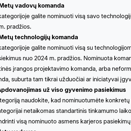
 Metų vadovų komanda
 kategorijoje galite nominuoti visą savo technol
m. pradžios.
Metų technologijų komanda
kategorijoje galite nominuoti visą su technologijo
siekimus nuo 2024 m. pradžios. Nominuota komanda
tinės įrangos projektavimo komanda, arba neform
a, suburta tam tikrai užduočiai ar iniciatyvai įgyv
Apdovanojimas už viso gyvenimo pasiekimus
ategoriją naudokite, kad nominuotumėte konkretų
ategorijai netaikomas standartinis tinkamumo laiko
ndrinti visą nominuoto asmens karjeros pasiekimų