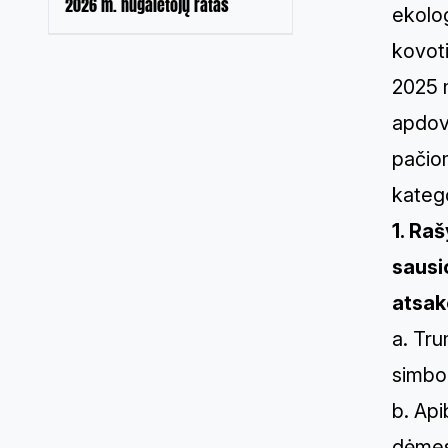
2026 m. nugalėtojų ratas
ekolog
kovoti
2025 m
apdova
pačiom
katego
1. Ra
sausi
atsak
a. Tru
simbo
b. Api
dėmesį