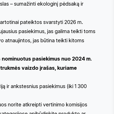
slas – sumažinti ekologinį pėdsaką ir
artotinai pateiktos svarstyti 2026 m.
jausius pasiekimus, jas galima teikti toms
 atnaujintos, jas būtina teikti kitoms
tys nominuotus pasiekimus nuo 2024 m.
ų trukmės vaizdo įrašas, kuriame
iją ir ankstesnius pasiekimus (iki 1 300
os norite atkreipti vertinimo komisijos
ų kategorijose apibūdinkite produkto ar