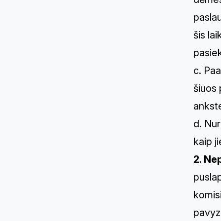
paslau
šis la
pasie
c. Paa
šiuos 
ankste
d. Nur
kaip j
2. Ne
puslap
komisi
pavyzd