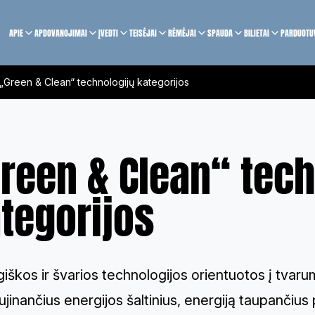
APIE
APDOVANOJIMAI
ĮVEDTI
TEISĖJAI
RĖMĖJAI
SPAUDA
BILIETAI
PARDUOTU
„Green & Clean“ technologijų kategorijos
reen & Clean“ tech
tegorijos
iškos ir švarios technologijos orientuotos į tvar
ujinančius energijos šaltinius, energiją taupančius