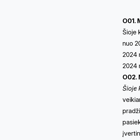
O01. 
Šioje 
nuo 20
2024 m
2024 m
O02. 
Šioje
veikia
pradži
pasiek
įverti