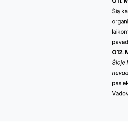
O11. 
Šią ka
organ
laikom
pavad
O12. 
Šioje 
nevad
pasiek
Vadovų